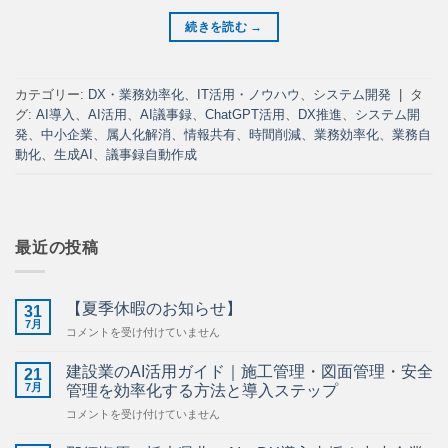
続きを読む
→
カテゴリー:
DX・業務効率化
、
IT活用・ノウハウ
、
システム開発
|
タ
グ:
AI導入
、
AI活用
、
AI議事録
、
ChatGPT活用
、
DX推進
、
システム開
発
、
中小企業
、
属人化解消
、
情報共有
、
時間削減
、
業務効率化
、
業務自
動化
、
生成AI
、
議事録自動作成
最近の投稿
【夏季休暇のお知らせ】
31
7月
【夏
コメントを受け付けていません
季
休
建設業のAI活用ガイド｜施工管理・図面管理・安全
21
暇
7月
管理を効率化する方法と導入ステップ
の
建
コメントを受け付けていません
お
設
知
業