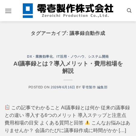
Skip
to
content
タグアーカイブ:
議事録自動作成
DX・業務効率化
、
IT活用・ノウハウ
、
システム開発
AI議事録とは？導入メリット・費用相場を
解説
POSTED ON
2026年6月16日
BY
零壱製作 編集部
この記事でわかること AI議事録とは何か 従来の議事録
との違い 導入する6つのメリット 導入ステップと注意点
費用相場の目安 よくある質問と回答
こんなお悩みはあ
りませんか？ 会議のたびに議事録作成に時間がかか […]