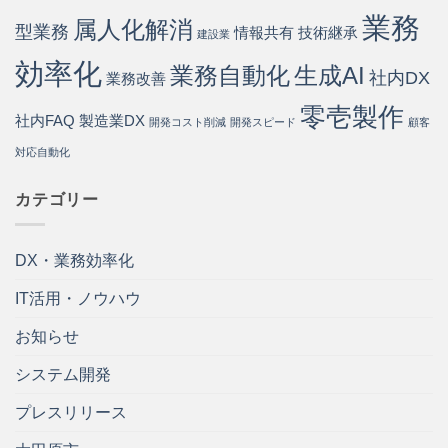
業務
属人化解消
型業務
情報共有
技術継承
建設業
効率化
業務自動化
生成AI
社内DX
業務改善
零壱製作
社内FAQ
製造業DX
開発コスト削減
開発スピード
顧客
対応自動化
カテゴリー
DX・業務効率化
IT活用・ノウハウ
お知らせ
システム開発
プレスリリース