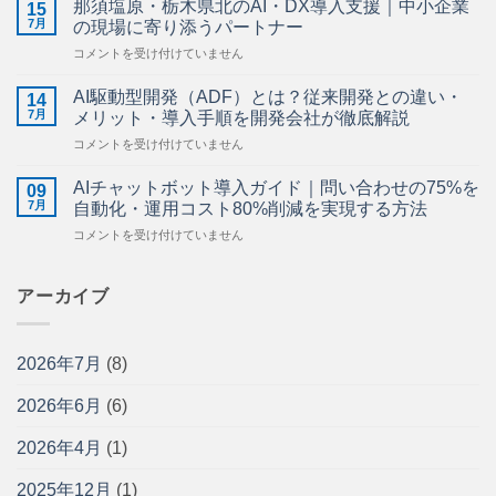
ら
那須塩原・栃木県北のAI・DX導入支援｜中小企業
15
の
せ】
7月
の現場に寄り添うパートナー
AI
は
那
コメントを受け付けていません
活
須
用
塩
ガ
AI駆動型開発（ADF）とは？従来開発との違い・
14
原・
イ
7月
メリット・導入手順を開発会社が徹底解説
栃
ド
AI
コメントを受け付けていません
木
｜
駆
県
施
動
北
AIチャットボット導入ガイド｜問い合わせの75%を
工
09
型
の
7月
管
自動化・運用コスト80%削減を実現する方法
開
AI・
理・
AI
コメントを受け付けていません
発
DX
図
チ
（ADF）
導
面
ャ
と
入
管
ッ
アーカイブ
は？
支
理・
ト
従
援
安
ボ
来
｜
全
ッ
開
中
管
2026年7月
(8)
ト
発
小
理
導
と
企
を
2026年6月
(6)
入
の
業
効
ガ
違
の
率
イ
い・
2026年4月
(1)
現
化
ド
メ
場
す
｜
リ
に
2025年12月
(1)
る