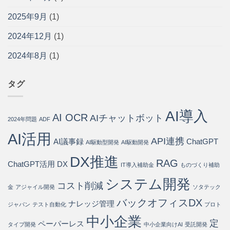
問
ッ
寄
方
い
ト・
り
法
2025年9月
(1)
合
導
添
と
わ
入
う
導
2024年12月
(1)
せ
手
パ
入
の
順
ー
ス
75%
2024年8月
(1)
を
ト
テ
を
開
ナ
ッ
自
発
ー
プ
動
会
は
タグ
は
化・
社
運
が
用
徹
AI導入
コ
AI OCR
底
AIチャットボット
2024年問題
ADF
ス
解
ト
説
AI活用
API連携
80%
AI議事録
ChatGPT
は
AI駆動型開発
AI駆動開発
削
DX推進
減
RAG
ChatGPT活用
DX
IT導入補助金
ものづくり補助
を
実
システム開発
現
コスト削減
金
アジャイル開発
ソタテック
す
バックオフィスDX
る
ナレッジ管理
ジャパン
テスト自動化
プロト
方
中小企業
法
定
ペーパーレス
タイプ開発
中小企業向けAI
受託開発
は