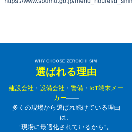
https://www.soumu.go.jp/menu_hourei/d_shin
WHY CHOOSE ZEROICHI SIM
選ばれる理由
建設会社
・
設備会社
・
警備
・
IoT端末メー
カー
――
多くの現場から選ばれ続けている理由
は、
“現場に最適化されているから”。