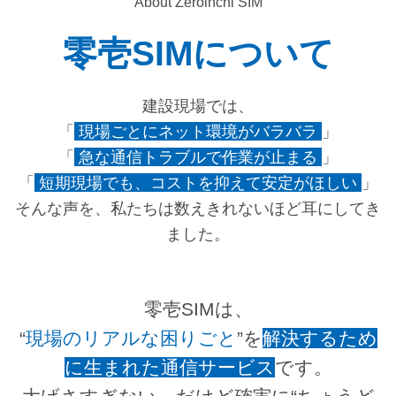
About Zeroinchi SIM
零壱SIMについて
建設現場では、
「
現場ごとにネット環境がバラバラ
」
「
急な通信トラブルで作業が止まる
」
「
短期現場でも、コストを抑えて安定がほしい
」
そんな声を、私たちは数えきれないほど耳にしてき
ました。
零壱SIMは、
“
現場のリアルな困りごと
”を
解決するため
に生まれた通信サービス
です。