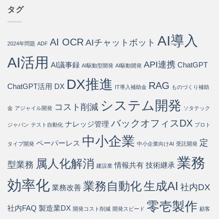
プ
動
会
は
タグ
は
化・
社
運
が
用
徹
AI導入
コ
AI OCR
底
AIチャットボット
2024年問題
ADF
ス
解
ト
説
AI活用
API連携
80%
AI議事録
ChatGPT
は
AI駆動型開発
AI駆動開発
削
DX推進
減
RAG
ChatGPT活用
DX
IT導入補助金
ものづくり補助
を
実
システム開発
現
コスト削減
金
アジャイル開発
ソタテック
す
バックオフィスDX
る
ナレッジ管理
ジャパン
テスト自動化
プロト
方
中小企業
法
定
ペーパーレス
タイプ開発
中小企業向けAI
受託開発
は
業務
属人化解消
型業務
情報共有
技術継承
建設業
効率化
業務自動化
生成AI
社内DX
業務改善
零壱製作
社内FAQ
製造業DX
開発コスト削減
開発スピード
顧客