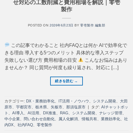
せ対応の工数削減と費用相場を解説｜零壱
製作
POSTED ON
2026年6月23日
BY
零壱製作 編集部
この記事でわかること 社内FAQとは何か AIで効率化で
きる理由 導入する5つのメリット 具体的な導入ステップ
失敗しない選び方 費用相場の目安
こんなお悩みはあり
ませんか？ 同じ質問が何度も繰り返され、対応に […]
続きを読む
→
カテゴリー:
DX・業務効率化
、
IT活用・ノウハウ
、
システム開発
、
大田
原市
、
宇都宮市
、
栃木県
、
矢板市
、
那須塩原市
|
タグ:
AIチャットボッ
ト
、
AI導入
、
AI活用
、
DX推進
、
RAG
、
システム開発
、
ナレッジ管理
、
中小企業
、
問い合わせ自動化
、
属人化解消
、
情報共有
、
業務効率化
、
社
内DX
、
社内FAQ
、
零壱製作