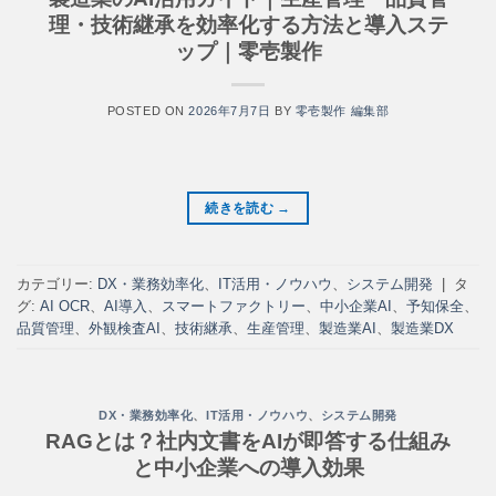
理・技術継承を効率化する方法と導入ステ
ップ｜零壱製作
POSTED ON
2026年7月7日
BY
零壱製作 編集部
続きを読む
→
カテゴリー:
DX・業務効率化
、
IT活用・ノウハウ
、
システム開発
|
タ
グ:
AI OCR
、
AI導入
、
スマートファクトリー
、
中小企業AI
、
予知保全
、
品質管理
、
外観検査AI
、
技術継承
、
生産管理
、
製造業AI
、
製造業DX
DX・業務効率化
、
IT活用・ノウハウ
、
システム開発
RAGとは？社内文書をAIが即答する仕組み
と中小企業への導入効果