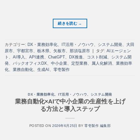
続きを読む
→
カテゴリー:
DX・業務効率化
、
IT活用・ノウハウ
、
システム開発
、
大田
原市
、
宇都宮市
、
栃木県
、
矢板市
、
那須塩原市
|
タグ:
AIエージェン
ト
、
AI導入
、
API連携
、
ChatGPT
、
DX推進
、
コスト削減
、
システム開
発
、
バックオフィスDX
、
中小企業
、
定型業務
、
属人化解消
、
業務効率
化
、
業務自動化
、
生成AI
、
零壱製作
DX・業務効率化
、
IT活用・ノウハウ
、
システム開発
業務自動化×AIで中小企業の生産性を上げ
る方法と導入ステップ
POSTED ON
2026年6月25日
BY
零壱製作 編集部