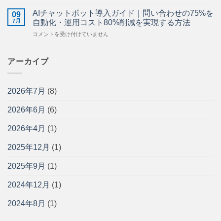
駆
県
施
動
北
AIチャットボット導入ガイド｜問い合わせの75%を
工
09
型
の
7月
管
自動化・運用コスト80%削減を実現する方法
開
AI・
理・
AI
コメントを受け付けていません
発
DX
図
チ
（ADF）
導
面
ャ
と
入
管
ッ
アーカイブ
は？
支
理・
ト
従
援
安
ボ
来
｜
全
ッ
開
中
管
2026年7月
(8)
ト
発
小
理
導
と
企
を
2026年6月
(6)
入
の
業
効
ガ
違
の
率
イ
い・
2026年4月
(1)
現
化
ド
メ
場
す
｜
リ
に
2025年12月
(1)
る
問
ッ
寄
方
い
ト・
り
法
2025年9月
(1)
合
導
添
と
わ
入
う
導
2024年12月
(1)
せ
手
パ
入
の
順
ー
ス
75%
2024年8月
(1)
を
ト
テ
を
開
ナ
ッ
自
発
ー