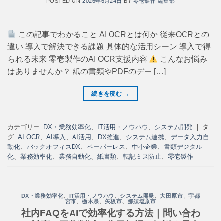
POSTED ON
2026年6月24日
BY
零壱製作 編集部
この記事でわかること AI OCRとは何か 従来OCRとの
違い 導入で解決できる課題 具体的な活用シーン 導入で得
られる未来 零壱製作のAI OCR支援内容
こんなお悩み
はありませんか？ 紙の書類やPDFのデー […]
続きを読む
→
カテゴリー:
DX・業務効率化
、
IT活用・ノウハウ
、
システム開発
|
タ
グ:
AI OCR
、
AI導入
、
AI活用
、
DX推進
、
システム連携
、
データ入力自
動化
、
バックオフィスDX
、
ペーパーレス
、
中小企業
、
書類デジタル
化
、
業務効率化
、
業務自動化
、
紙書類
、
転記ミス防止
、
零壱製作
DX・業務効率化
、
IT活用・ノウハウ
、
システム開発
、
大田原市
、
宇都
宮市
、
栃木県
、
矢板市
、
那須塩原市
社内FAQをAIで効率化する方法｜問い合わ