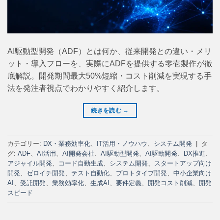
AI駆動型開発（ADF）とは何か、従来開発との違い・メリ
ット・導入フローを、実際にADFを提供する零壱製作が徹
底解説。開発期間最大50%短縮・コスト削減を実現する手
法を発注者視点でわかりやすく紹介します。
続きを読む
→
カテゴリー:
DX・業務効率化
、
IT活用・ノウハウ
、
システム開発
|
タ
グ:
ADF
、
AI活用
、
AI開発会社
、
AI駆動型開発
、
AI駆動開発
、
DX推進
、
アジャイル開発
、
コード自動生成
、
システム開発
、
スタートアップ向け
開発
、
ゼロイチ開発
、
テスト自動化
、
プロトタイプ開発
、
中小企業向け
AI
、
受託開発
、
業務効率化
、
生成AI
、
要件定義
、
開発コスト削減
、
開発
スピード