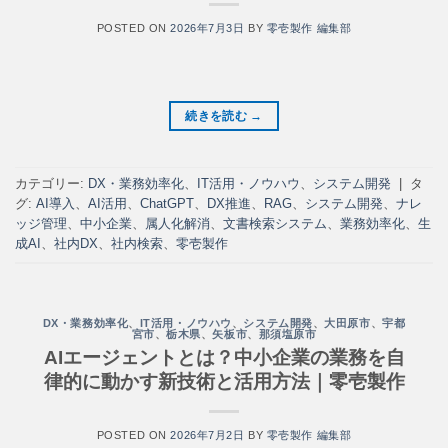
POSTED ON
2026年7月3日
BY
零壱製作 編集部
続きを読む
→
カテゴリー:
DX・業務効率化
、
IT活用・ノウハウ
、
システム開発
|
タ
グ:
AI導入
、
AI活用
、
ChatGPT
、
DX推進
、
RAG
、
システム開発
、
ナレ
ッジ管理
、
中小企業
、
属人化解消
、
文書検索システム
、
業務効率化
、
生
成AI
、
社内DX
、
社内検索
、
零壱製作
DX・業務効率化
、
IT活用・ノウハウ
、
システム開発
、
大田原市
、
宇都
宮市
、
栃木県
、
矢板市
、
那須塩原市
AIエージェントとは？中小企業の業務を自
律的に動かす新技術と活用方法｜零壱製作
POSTED ON
2026年7月2日
BY
零壱製作 編集部