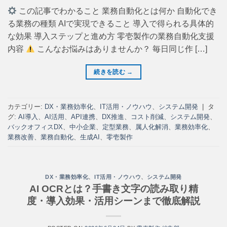
この記事でわかること 業務自動化とは何か 自動化でき
る業務の種類 AIで実現できること 導入で得られる具体的
な効果 導入ステップと進め方 零壱製作の業務自動化支援
内容
こんなお悩みはありませんか？ 毎日同じ作 […]
続きを読む
→
カテゴリー:
DX・業務効率化
、
IT活用・ノウハウ
、
システム開発
|
タ
グ:
AI導入
、
AI活用
、
API連携
、
DX推進
、
コスト削減
、
システム開発
、
バックオフィスDX
、
中小企業
、
定型業務
、
属人化解消
、
業務効率化
、
業務改善
、
業務自動化
、
生成AI
、
零壱製作
DX・業務効率化
、
IT活用・ノウハウ
、
システム開発
AI OCRとは？手書き文字の読み取り精
度・導入効果・活用シーンまで徹底解説