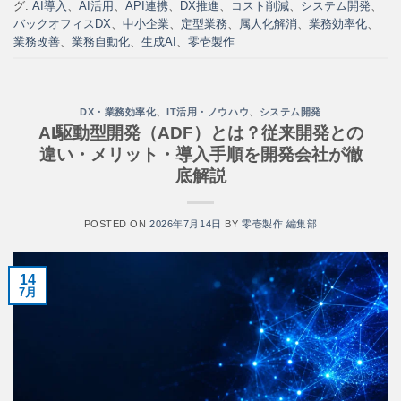
グ:
AI導入
、
AI活用
、
API連携
、
DX推進
、
コスト削減
、
システム開発
、
バックオフィスDX
、
中小企業
、
定型業務
、
属人化解消
、
業務効率化
、
業務改善
、
業務自動化
、
生成AI
、
零壱製作
DX・業務効率化
、
IT活用・ノウハウ
、
システム開発
AI駆動型開発（ADF）とは？従来開発との
違い・メリット・導入手順を開発会社が徹
底解説
POSTED ON
2026年7月14日
BY
零壱製作 編集部
14
7月