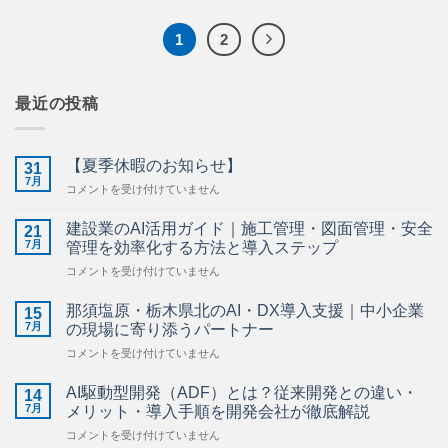
1
2
最近の投稿
【夏季休暇のお知らせ】
31
7月
【夏
コメントを受け付けていません
季
休
建設業のAI活用ガイド｜施工管理・図面管理・安全
21
暇
7月
管理を効率化する方法と導入ステップ
の
建
コメントを受け付けていません
お
設
知
業
ら
那須塩原・栃木県北のAI・DX導入支援｜中小企業
15
の
せ】
7月
の現場に寄り添うパートナー
AI
は
那
コメントを受け付けていません
活
須
用
塩
ガ
AI駆動型開発（ADF）とは？従来開発との違い・
14
原・
イ
7月
メリット・導入手順を開発会社が徹底解説
栃
ド
AI
コメントを受け付けていません
木
｜