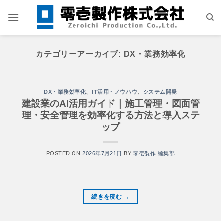
Skip
to
content
カテゴリーアーカイブ:
DX・業務効率化
DX・業務効率化
、
IT活用・ノウハウ
、
システム開発
建設業のAI活用ガイド｜施工管理・図面管
理・安全管理を効率化する方法と導入ステ
ップ
POSTED ON
2026年7月21日
BY
零壱製作 編集部
続きを読む
→