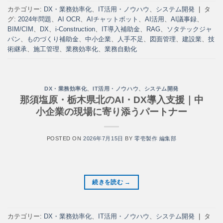
カテゴリー:
DX・業務効率化
、
IT活用・ノウハウ
、
システム開発
|
タ
グ:
2024年問題
、
AI OCR
、
AIチャットボット
、
AI活用
、
AI議事録
、
BIM/CIM
、
DX
、
i-Construction
、
IT導入補助金
、
RAG
、
ソタテックジャ
パン
、
ものづくり補助金
、
中小企業
、
人手不足
、
図面管理
、
建設業
、
技
術継承
、
施工管理
、
業務効率化
、
業務自動化
DX・業務効率化
、
IT活用・ノウハウ
、
システム開発
那須塩原・栃木県北のAI・DX導入支援｜中
小企業の現場に寄り添うパートナー
POSTED ON
2026年7月15日
BY
零壱製作 編集部
続きを読む
→
カテゴリー:
DX・業務効率化
、
IT活用・ノウハウ
、
システム開発
|
タ