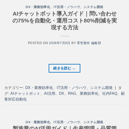
DX・業務効率化
、
IT活用・ノウハウ
、
システム開発
AIチャットボット導入ガイド｜問い合わせ
の75%を自動化・運用コスト80%削減を実
現する方法
POSTED ON
2026年7月9日
BY
零壱製作 編集部
続きを読む
→
カテゴリー:
DX・業務効率化
、
IT活用・ノウハウ
、
システム開発
|
タ
グ:
AIチャットボット
、
AI活用
、
DX
、
RAG
、
業務効率化
、
社内FAQ
、
顧
客対応自動化
DX・業務効率化
、
IT活用・ノウハウ
、
システム開発
製造業のAI活用ガイド｜生産管理・品質管