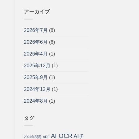
率
企
来
ャ
化
業
開
ッ
アーカイブ
す
の
発
ト
る
現
と
ボ
方
場
の
ッ
法
に
2026年7月
(8)
違
ト
と
寄
い・
導
導
り
メ
2026年6月
(6)
入
入
添
リ
ガ
ス
う
ッ
イ
2026年4月
(1)
テ
パ
ト・
ド
ッ
ー
導
｜
2025年12月
(1)
プ
ト
入
問
は
ナ
手
い
ー
2025年9月
(1)
順
合
は
を
わ
開
2024年12月
(1)
せ
発
の
会
75%
2024年8月
(1)
社
を
が
自
徹
動
タグ
底
化・
解
運
説
用
AI OCR
AIチ
は
コ
2024年問題
ADF