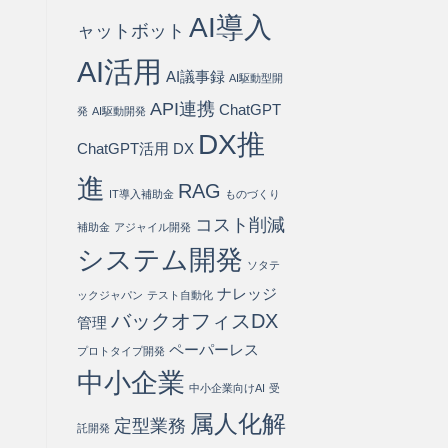
ス
AI導入
ト
ャットボット
80%
削
AI活用
AI議事録
減
AI駆動型開
を
API連携
ChatGPT
実
発
AI駆動開発
現
DX推
す
ChatGPT活用
DX
る
方
進
RAG
IT導入補助金
ものづくり
法
は
コスト削減
補助金
アジャイル開発
システム開発
ソタテ
ナレッジ
ックジャパン
テスト自動化
バックオフィスDX
管理
ペーパーレス
プロトタイプ開発
中小企業
中小企業向けAI
受
属人化解
定型業務
託開発