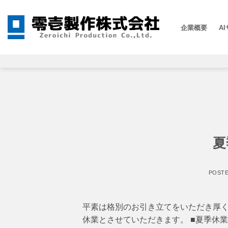
Skip
to
A
企業概要
content
夏
POST
平素は格別のお引き立てをいただき厚く
休業とさせていただきます。 ■夏季休業期間 