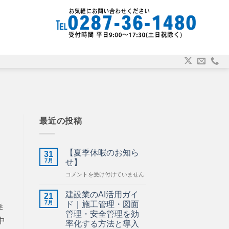
最近の投稿
【夏季休暇のお知ら
31
7月
せ】
【夏
コメントを受け付けていません
季
休
建設業のAI活用ガイ
21
暇
7月
ド｜施工管理・図面
季
の
管理・安全管理を効
お
中
率化する方法と導入
知