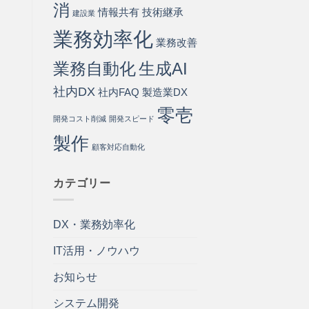
消
情報共有
技術継承
建設業
業務効率化
業務改善
業務自動化
生成AI
社内DX
社内FAQ
製造業DX
零壱
開発コスト削減
開発スピード
製作
顧客対応自動化
カテゴリー
DX・業務効率化
IT活用・ノウハウ
お知らせ
システム開発