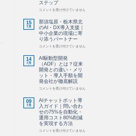
ステップ
ら
せ】
建
コメントを受け付けていません
は
設
業
那須塩原・栃木県北
15
の
7月
のAI・DX導入支援｜
AI
中小企業の現場に寄
活
り添うパートナー
用
ガ
那
コメントを受け付けていません
イ
須
ド
塩
AI駆動型開発
14
｜
原・
7月
（ADF）とは？従来
施
栃
開発との違い・メリ
工
木
ット・導入手順を開
管
県
発会社が徹底解説
理・
北
図
の
AI
コメントを受け付けていません
面
AI・
駆
管
DX
動
AIチャットボット導
09
理・
導
型
7月
入ガイド｜問い合わ
安
入
開
せの75%を自動化・
全
支
発
運用コスト80%削減
管
援
（ADF）
を実現する方法
理
｜
と
を
中
は？
AI
コメントを受け付けていません
効
小
従
チ