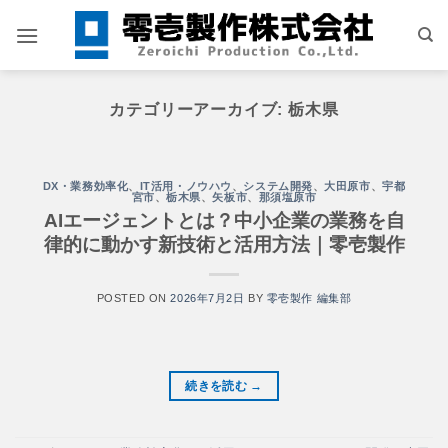
Skip
to
content
カテゴリーアーカイブ:
栃木県
DX・業務効率化
、
IT活用・ノウハウ
、
システム開発
、
大田原市
、
宇都
宮市
、
栃木県
、
矢板市
、
那須塩原市
AIエージェントとは？中小企業の業務を自
律的に動かす新技術と活用方法｜零壱製作
POSTED ON
2026年7月2日
BY
零壱製作 編集部
続きを読む
→