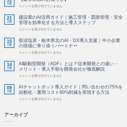
31
7月
【夏
コメントを受け付けていません
季
休
建設業のAI活用ガイド｜施工管理・図面管理・安全
21
暇
7月
管理を効率化する方法と導入ステップ
の
建
コメントを受け付けていません
お
設
知
業
ら
那須塩原・栃木県北のAI・DX導入支援｜中小企業
15
の
せ】
7月
の現場に寄り添うパートナー
AI
は
那
コメントを受け付けていません
活
須
用
塩
ガ
AI駆動型開発（ADF）とは？従来開発との違い・
14
原・
イ
7月
メリット・導入手順を開発会社が徹底解説
栃
ド
AI
コメントを受け付けていません
木
｜
駆
県
施
動
北
AIチャットボット導入ガイド｜問い合わせの75%を
工
09
型
の
7月
管
自動化・運用コスト80%削減を実現する方法
開
AI・
理・
AI
コメントを受け付けていません
発
DX
図
チ
（ADF）
導
面
ャ
と
入
管
ッ
アーカイブ
は？
支
理・
ト
従
援
安
ボ
来
｜
全