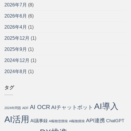
ッ
開
中
管
2026年7月
(8)
ト
発
小
理
導
と
企
を
2026年6月
(6)
入
の
業
効
ガ
違
の
率
イ
い・
2026年4月
(1)
現
化
ド
メ
場
す
｜
リ
に
2025年12月
(1)
る
問
ッ
寄
方
い
ト・
り
法
2025年9月
(1)
合
導
添
と
わ
入
う
導
2024年12月
(1)
せ
手
パ
入
の
順
ー
ス
75%
2024年8月
(1)
を
ト
テ
を
開
ナ
ッ
自
発
ー
プ
動
会
は
タグ
は
化・
社
運
が
用
徹
AI導入
コ
AI OCR
底
AIチャットボット
2024年問題
ADF
ス
解
ト
説
AI活用
API連携
80%
AI議事録
ChatGPT
は
AI駆動型開発
AI駆動開発
削
減