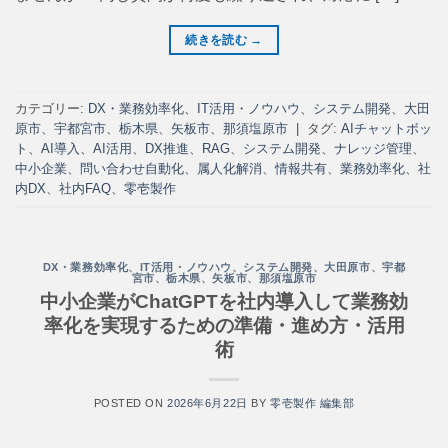
続きを読む
→
カテゴリー:
DX・業務効率化
、
IT活用・ノウハウ
、
システム開発
、
大田
原市
、
宇都宮市
、
栃木県
、
矢板市
、
那須塩原市
|
タグ:
AIチャットボッ
ト
、
AI導入
、
AI活用
、
DX推進
、
RAG
、
システム開発
、
ナレッジ管理
、
中小企業
、
問い合わせ自動化
、
属人化解消
、
情報共有
、
業務効率化
、
社
内DX
、
社内FAQ
、
零壱製作
DX・業務効率化
、
IT活用・ノウハウ
、
システム開発
、
大田原市
、
宇都
宮市
、
栃木県
、
矢板市
、
那須塩原市
中小企業がChatGPTを社内導入して業務効
率化を実現するための準備・進め方・活用
術
POSTED ON
2026年6月22日
BY
零壱製作 編集部