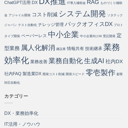
DX推進
RAG
ChatGPT活用
DX
IT導入補助金
ものづくり補助
を
実
システム開発
現
コスト削減
金
アジャイル開発
ソタテック
す
バックオフィスDX
る
ナレッジ管理
ジャパン
テスト自動化
プロト
方
中小企業
法
定
ペーパーレス
タイプ開発
中小企業向けAI
受託開発
は
業務
属人化解消
型業務
情報共有
技術継承
建設業
効率化
業務自動化
生成AI
社内DX
業務改善
零壱製作
社内FAQ
製造業DX
開発コスト削減
開発スピード
顧客
対応自動化
カテゴリー
DX・業務効率化
IT活用・ノウハウ