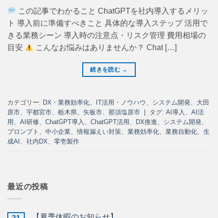
この記事でわかること ChatGPTを社内導入するメリッ
ト 導入前に準備すべきこと 具体的な導入ステップ 活用で
きる業務シーン 導入時の注意点・リスク管理 費用相場の
目安
こんなお悩みはありませんか？ Chat […]
続きを読む
→
カテゴリー:
DX・業務効率化
、
IT活用・ノウハウ
、
システム開発
、
大田
原市
、
宇都宮市
、
栃木県
、
矢板市
、
那須塩原市
|
タグ:
AI導入
、
AI活
用
、
AI研修
、
ChatGPT導入
、
ChatGPT活用
、
DX推進
、
システム開発
、
プロンプト
、
中小企業
、
情報漏えい対策
、
業務効率化
、
業務自動化
、
生
成AI
、
社内DX
、
零壱製作
最近の投稿
【夏季休暇のお知らせ】