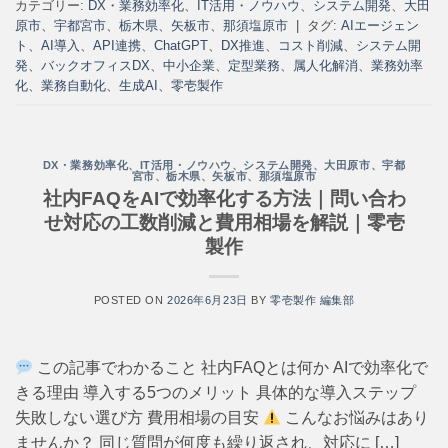
カテゴリー:
DX・業務効率化
、
IT活用・ノウハウ
、
システム開発
、
大田
原市
、
宇都宮市
、
栃木県
、
矢板市
、
那須塩原市
|
タグ:
AIエージェン
ト
、
AI導入
、
API連携
、
ChatGPT
、
DX推進
、
コスト削減
、
システム開
発
、
バックオフィスDX
、
中小企業
、
定型業務
、
属人化解消
、
業務効率
化
、
業務自動化
、
生成AI
、
零壱製作
DX・業務効率化
、
IT活用・ノウハウ
、
システム開発
、
大田原市
、
宇都
宮市
、
栃木県
、
矢板市
、
那須塩原市
社内FAQをAIで効率化する方法｜問い合わ
せ対応の工数削減と費用相場を解説｜零壱
製作
POSTED ON
2026年6月23日
BY
零壱製作 編集部
この記事でわかること 社内FAQとは何か AIで効率化で
きる理由 導入する5つのメリット 具体的な導入ステップ
失敗しない選び方 費用相場の目安
こんなお悩みはあり
ませんか？ 同じ質問が何度も繰り返され、対応に […]