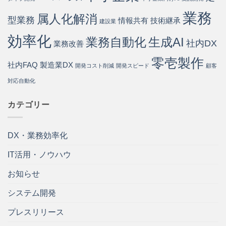
は
業務
属人化解消
型業務
情報共有
技術継承
建設業
効率化
業務自動化
生成AI
社内DX
業務改善
零壱製作
社内FAQ
製造業DX
開発コスト削減
開発スピード
顧客
対応自動化
カテゴリー
DX・業務効率化
IT活用・ノウハウ
お知らせ
システム開発
プレスリリース