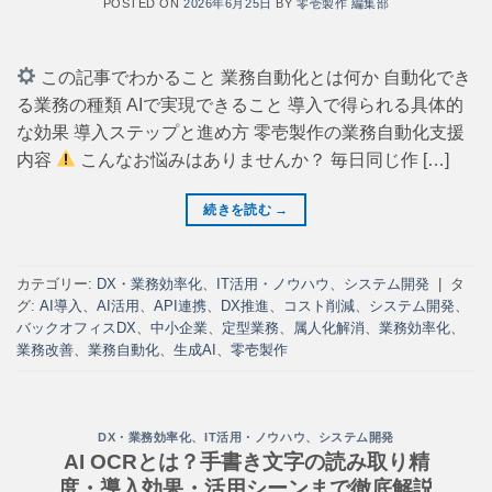
POSTED ON
2026年6月25日
BY
零壱製作 編集部
この記事でわかること 業務自動化とは何か 自動化でき
る業務の種類 AIで実現できること 導入で得られる具体的
な効果 導入ステップと進め方 零壱製作の業務自動化支援
内容
こんなお悩みはありませんか？ 毎日同じ作 […]
続きを読む
→
カテゴリー:
DX・業務効率化
、
IT活用・ノウハウ
、
システム開発
|
タ
グ:
AI導入
、
AI活用
、
API連携
、
DX推進
、
コスト削減
、
システム開発
、
バックオフィスDX
、
中小企業
、
定型業務
、
属人化解消
、
業務効率化
、
業務改善
、
業務自動化
、
生成AI
、
零壱製作
DX・業務効率化
、
IT活用・ノウハウ
、
システム開発
AI OCRとは？手書き文字の読み取り精
度・導入効果・活用シーンまで徹底解説