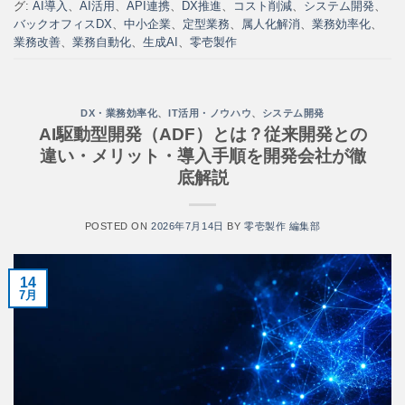
グ:
AI導入
、
AI活用
、
API連携
、
DX推進
、
コスト削減
、
システム開発
、
バックオフィスDX
、
中小企業
、
定型業務
、
属人化解消
、
業務効率化
、
業務改善
、
業務自動化
、
生成AI
、
零壱製作
DX・業務効率化
、
IT活用・ノウハウ
、
システム開発
AI駆動型開発（ADF）とは？従来開発との
違い・メリット・導入手順を開発会社が徹
底解説
POSTED ON
2026年7月14日
BY
零壱製作 編集部
14
7月