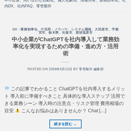
中小企業
、
問い合わせ自動化
、
属人化解消
、
情報共有
、
業務効率化
、
社
内DX
、
社内FAQ
、
零壱製作
DX・業務効率化
、
IT活用・ノウハウ
、
システム開発
、
大田原市
、
宇都
宮市
、
栃木県
、
矢板市
、
那須塩原市
中小企業がChatGPTを社内導入して業務効
率化を実現するための準備・進め方・活用
術
POSTED ON
2026年6月22日
BY
零壱製作 編集部
この記事でわかること ChatGPTを社内導入するメリッ
ト 導入前に準備すべきこと 具体的な導入ステップ 活用で
きる業務シーン 導入時の注意点・リスク管理 費用相場の
目安
こんなお悩みはありませんか？ Chat […]
続きを読む
→