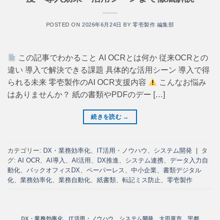
POSTED ON
2026年6月24日
BY
零壱製作 編集部
この記事でわかること AI OCRとは何か 従来OCRとの
違い 導入で解決できる課題 具体的な活用シーン 導入で得
られる未来 零壱製作のAI OCR支援内容
こんなお悩み
はありませんか？ 紙の書類やPDFのデー […]
続きを読む
→
カテゴリー:
DX・業務効率化
、
IT活用・ノウハウ
、
システム開発
|
タ
グ:
AI OCR
、
AI導入
、
AI活用
、
DX推進
、
システム連携
、
データ入力自
動化
、
バックオフィスDX
、
ペーパーレス
、
中小企業
、
書類デジタル
化
、
業務効率化
、
業務自動化
、
紙書類
、
転記ミス防止
、
零壱製作
DX・業務効率化
、
IT活用・ノウハウ
、
システム開発
、
大田原市
、
宇都