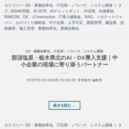
カテゴリー:
DX・業務効率化
、
IT活用・ノウハウ
、
システム開発
|
タ
グ:
2024年問題
、
AI OCR
、
AIチャットボット
、
AI活用
、
AI議事録
、
BIM/CIM
、
DX
、
i-Construction
、
IT導入補助金
、
RAG
、
ソタテックジャ
パン
、
ものづくり補助金
、
中小企業
、
人手不足
、
図面管理
、
建設業
、
技
術継承
、
施工管理
、
業務効率化
、
業務自動化
DX・業務効率化
、
IT活用・ノウハウ
、
システム開発
那須塩原・栃木県北のAI・DX導入支援｜中
小企業の現場に寄り添うパートナー
POSTED ON
2026年7月15日
BY
零壱製作 編集部
続きを読む
→
カテゴリー:
DX・業務効率化
、
IT活用・ノウハウ
、
システム開発
|
タ