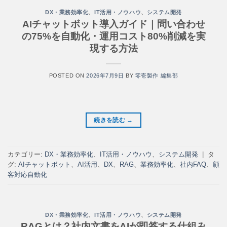
DX・業務効率化
、
IT活用・ノウハウ
、
システム開発
AIチャットボット導入ガイド｜問い合わせ
の75%を自動化・運用コスト80%削減を実
現する方法
POSTED ON
2026年7月9日
BY
零壱製作 編集部
続きを読む
→
カテゴリー:
DX・業務効率化
、
IT活用・ノウハウ
、
システム開発
|
タ
グ:
AIチャットボット
、
AI活用
、
DX
、
RAG
、
業務効率化
、
社内FAQ
、
顧
客対応自動化
DX・業務効率化
、
IT活用・ノウハウ
、
システム開発
RAGとは？社内文書をAIが即答する仕組み