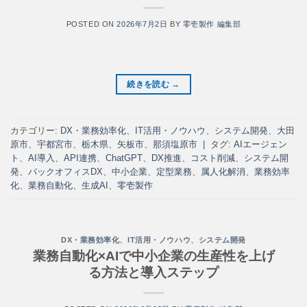
POSTED ON
2026年7月2日
BY
零壱製作 編集部
続きを読む
→
カテゴリー:
DX・業務効率化
、
IT活用・ノウハウ
、
システム開発
、
大田
原市
、
宇都宮市
、
栃木県
、
矢板市
、
那須塩原市
|
タグ:
AIエージェン
ト
、
AI導入
、
API連携
、
ChatGPT
、
DX推進
、
コスト削減
、
システム開
発
、
バックオフィスDX
、
中小企業
、
定型業務
、
属人化解消
、
業務効率
化
、
業務自動化
、
生成AI
、
零壱製作
DX・業務効率化
、
IT活用・ノウハウ
、
システム開発
業務自動化×AIで中小企業の生産性を上げ
る方法と導入ステップ