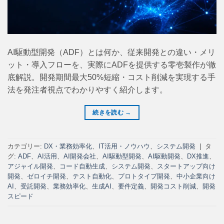
AI駆動型開発（ADF）とは何か、従来開発との違い・メリ
ット・導入フローを、実際にADFを提供する零壱製作が徹
底解説。開発期間最大50%短縮・コスト削減を実現する手
法を発注者視点でわかりやすく紹介します。
続きを読む
→
カテゴリー:
DX・業務効率化
、
IT活用・ノウハウ
、
システム開発
|
タ
グ:
ADF
、
AI活用
、
AI開発会社
、
AI駆動型開発
、
AI駆動開発
、
DX推進
、
アジャイル開発
、
コード自動生成
、
システム開発
、
スタートアップ向け
開発
、
ゼロイチ開発
、
テスト自動化
、
プロトタイプ開発
、
中小企業向け
AI
、
受託開発
、
業務効率化
、
生成AI
、
要件定義
、
開発コスト削減
、
開発
スピード