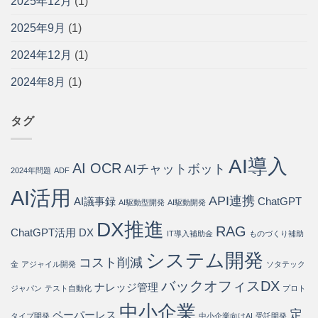
2025年12月
(1)
る
問
ッ
寄
方
い
ト・
り
法
2025年9月
(1)
合
導
添
と
わ
入
う
導
2024年12月
(1)
せ
手
パ
入
の
順
ー
ス
75%
2024年8月
(1)
を
ト
テ
を
開
ナ
ッ
自
発
ー
プ
動
会
は
タグ
は
化・
社
運
が
用
徹
AI導入
コ
AI OCR
底
AIチャットボット
2024年問題
ADF
ス
解
ト
説
AI活用
API連携
80%
AI議事録
ChatGPT
は
AI駆動型開発
AI駆動開発
削
DX推進
減
RAG
ChatGPT活用
DX
IT導入補助金
ものづくり補助
を
実
システム開発
現
コスト削減
金
アジャイル開発
ソタテック
す
バックオフィスDX
る
ナレッジ管理
ジャパン
テスト自動化
プロト
方
中小企業
法
定
ペーパーレス
タイプ開発
中小企業向けAI
受託開発