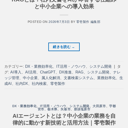
と中小企業への導入効果
POSTED ON
2026年7月3日
BY
零壱製作 編集部
続きを読む
→
カテゴリー:
DX・業務効率化
、
IT活用・ノウハウ
、
システム開発
|
タ
グ:
AI導入
、
AI活用
、
ChatGPT
、
DX推進
、
RAG
、
システム開発
、
ナレ
ッジ管理
、
中小企業
、
属人化解消
、
文書検索システム
、
業務効率化
、
生
成AI
、
社内DX
、
社内検索
、
零壱製作
DX・業務効率化
、
IT活用・ノウハウ
、
システム開発
、
大田原市
、
宇都
宮市
、
栃木県
、
矢板市
、
那須塩原市
AIエージェントとは？中小企業の業務を自
律的に動かす新技術と活用方法｜零壱製作