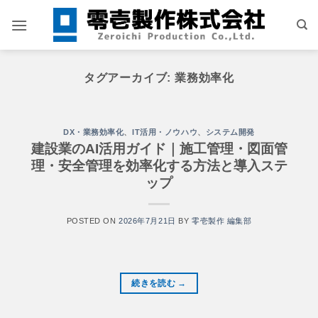
Skip
to
content
タグアーカイブ:
業務効率化
DX・業務効率化
、
IT活用・ノウハウ
、
システム開発
建設業のAI活用ガイド｜施工管理・図面管
理・安全管理を効率化する方法と導入ステ
ップ
POSTED ON
2026年7月21日
BY
零壱製作 編集部
続きを読む
→