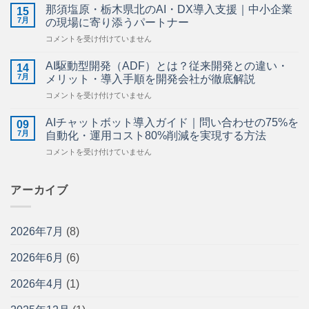
業
ら
那須塩原・栃木県北のAI・DX導入支援｜中小企業
15
の
せ】
7月
の現場に寄り添うパートナー
AI
は
那
コメントを受け付けていません
活
須
用
塩
ガ
AI駆動型開発（ADF）とは？従来開発との違い・
14
原・
イ
7月
メリット・導入手順を開発会社が徹底解説
栃
ド
AI
コメントを受け付けていません
木
｜
駆
県
施
動
北
AIチャットボット導入ガイド｜問い合わせの75%を
工
09
型
の
7月
管
自動化・運用コスト80%削減を実現する方法
開
AI・
理・
AI
コメントを受け付けていません
発
DX
図
チ
（ADF）
導
面
ャ
と
入
管
ッ
アーカイブ
は？
支
理・
ト
従
援
安
ボ
来
｜
全
ッ
開
中
管
2026年7月
(8)
ト
発
小
理
導
と
企
を
2026年6月
(6)
入
の
業
効
ガ
違
の
率
イ
い・
2026年4月
(1)
現
化
ド
メ
場
す
｜
リ
に