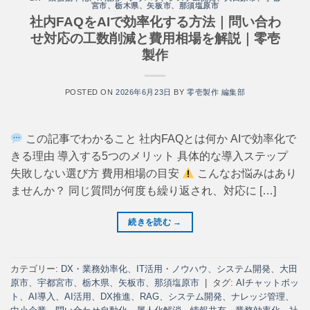
宮市
、
栃木県
、
矢板市
、
那須塩原市
社内FAQをAIで効率化する方法｜問い合わ
せ対応の工数削減と費用相場を解説｜零壱
製作
POSTED ON
2026年6月23日
BY
零壱製作 編集部
この記事でわかること 社内FAQとは何か AIで効率化で
きる理由 導入する5つのメリット 具体的な導入ステップ
失敗しない選び方 費用相場の目安
こんなお悩みはあり
ませんか？ 同じ質問が何度も繰り返され、対応に […]
続きを読む
→
カテゴリー:
DX・業務効率化
、
IT活用・ノウハウ
、
システム開発
、
大田
原市
、
宇都宮市
、
栃木県
、
矢板市
、
那須塩原市
|
タグ:
AIチャットボッ
ト
、
AI導入
、
AI活用
、
DX推進
、
RAG
、
システム開発
、
ナレッジ管理
、