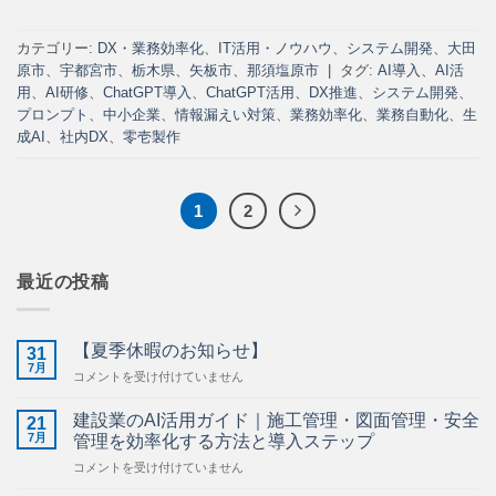
カテゴリー:
DX・業務効率化
、
IT活用・ノウハウ
、
システム開発
、
大田
原市
、
宇都宮市
、
栃木県
、
矢板市
、
那須塩原市
|
タグ:
AI導入
、
AI活
用
、
AI研修
、
ChatGPT導入
、
ChatGPT活用
、
DX推進
、
システム開発
、
プロンプト
、
中小企業
、
情報漏えい対策
、
業務効率化
、
業務自動化
、
生
成AI
、
社内DX
、
零壱製作
1
2
最近の投稿
【夏季休暇のお知らせ】
31
7月
【夏
コメントを受け付けていません
季
休
建設業のAI活用ガイド｜施工管理・図面管理・安全
21
暇
7月
管理を効率化する方法と導入ステップ
の
建
コメントを受け付けていません
お
設
知