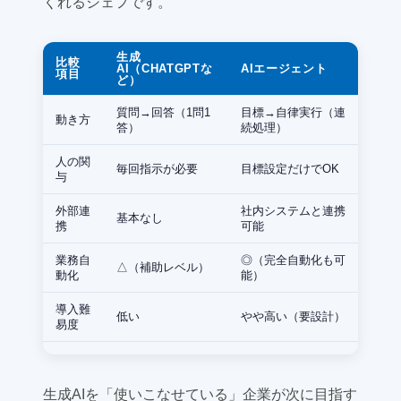
くれるシェフです。
生成
比較
AI（CHATGPTな
AIエージェント
項目
ど）
質問→回答（1問1
目標→自律実行（連
動き方
答）
続処理）
人の関
毎回指示が必要
目標設定だけでOK
与
外部連
社内システムと連携
基本なし
携
可能
業務自
◎（完全自動化も可
△（補助レベル）
動化
能）
導入難
低い
やや高い（要設計）
易度
生成AIを「使いこなせている」企業が次に目指す