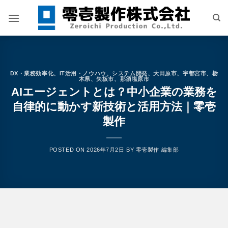
Skip
to
content
DX・業務効率化
、
IT活用・ノウハウ
、
システム開発
、
大田原市
、
宇都宮市
、
栃
木県
、
矢板市
、
那須塩原市
AIエージェントとは？中小企業の業務を
自律的に動かす新技術と活用方法｜零壱
製作
POSTED ON
2026年7月2日
BY
零壱製作 編集部