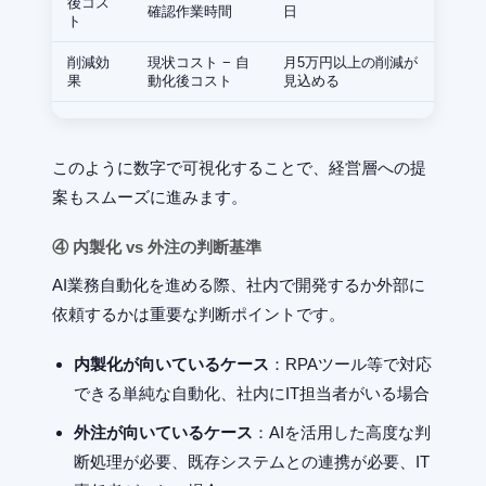
後コス
確認作業時間
日
ト
削減効
現状コスト − 自
月5万円以上の削減が
果
動化後コスト
見込める
このように数字で可視化することで、経営層への提
案もスムーズに進みます。
④ 内製化 vs 外注の判断基準
AI業務自動化を進める際、社内で開発するか外部に
依頼するかは重要な判断ポイントです。
内製化が向いているケース
：RPAツール等で対応
できる単純な自動化、社内にIT担当者がいる場合
外注が向いているケース
：AIを活用した高度な判
断処理が必要、既存システムとの連携が必要、IT