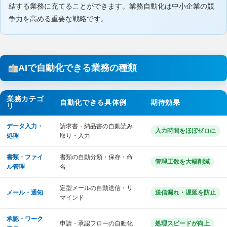
結する業務に充てることができます。業務自動化は中小企業の競
争力を高める重要な戦略です。
AIで自動化できる業務の種類
業務カテゴ
自動化できる具体例
期待効果
リ
データ入力・
請求書・納品書の自動読み
入力時間をほぼゼロに
処理
取り・入力
書類・ファイ
書類の自動分類・保存・命
管理工数を大幅削減
ル管理
名
定型メールの自動送信・リ
メール・通知
送信漏れ・遅延を防止
マインド
承認・ワーク
申請・承認フローの自動化
処理スピードが向上