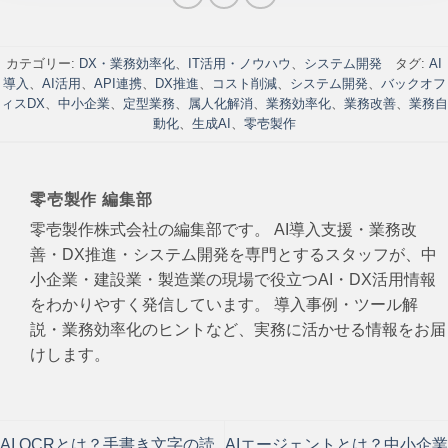
カテゴリー:
DX・業務効率化
、
IT活用・ノウハウ
、
システム開発
タグ:
AI
導入
、
AI活用
、
API連携
、
DX推進
、
コスト削減
、
システム開発
、
バックオフ
ィスDX
、
中小企業
、
定型業務
、
属人化解消
、
業務効率化
、
業務改善
、
業務自
動化
、
生成AI
、
零壱製作
零壱製作 編集部
零壱製作株式会社の編集部です。 AI導入支援・業務改
善・DX推進・システム開発を専門とするスタッフが、中
小企業・建設業・製造業の現場で役立つAI・DX活用情報
をわかりやすく発信しています。 導入事例・ツール解
説・業務効率化のヒントなど、実務に活かせる情報をお届
けします。
AI OCRとは？手書き文字の読
AIエージェントとは？中小企業