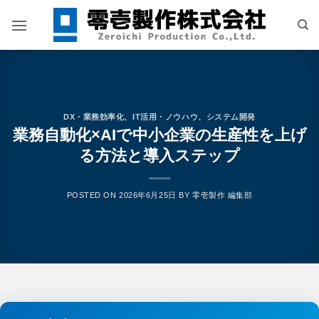
Skip
to
content
DX・業務効率化
、
IT活用・ノウハウ
、
システム開発
業務自動化×AIで中小企業の生産性を上げ
る方法と導入ステップ
POSTED ON
2026年6月25日
BY
零壱製作 編集部