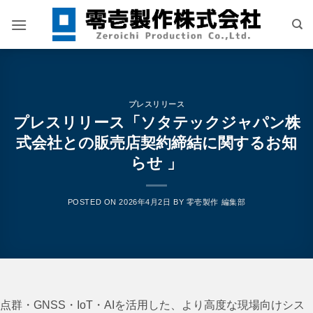
Skip
to
content
プレスリリース
プレスリリース「ソタテックジャパン株
式会社との販売店契約締結に関するお知
らせ 」
POSTED ON
2026年4月2日
BY
零壱製作 編集部
点群・GNSS・IoT・AIを活用した、より高度な現場向けシス