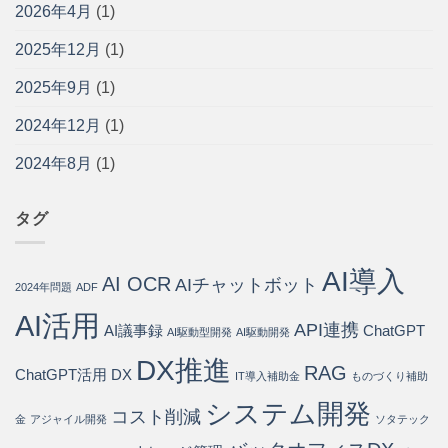
イ
い・
2026年4月
(1)
現
化
ド
メ
場
す
｜
リ
に
2025年12月
(1)
る
問
ッ
寄
方
い
ト・
り
法
2025年9月
(1)
合
導
添
と
わ
入
う
導
2024年12月
(1)
せ
手
パ
入
の
順
ー
ス
75%
2024年8月
(1)
を
ト
テ
を
開
ナ
ッ
自
発
ー
プ
動
会
は
タグ
は
化・
社
運
が
用
徹
AI導入
コ
AI OCR
底
AIチャットボット
2024年問題
ADF
ス
解
ト
説
AI活用
API連携
80%
AI議事録
ChatGPT
は
AI駆動型開発
AI駆動開発
削
DX推進
減
RAG
ChatGPT活用
DX
IT導入補助金
ものづくり補助
を
実
システム開発
現
コスト削減
金
アジャイル開発
ソタテック
す
る