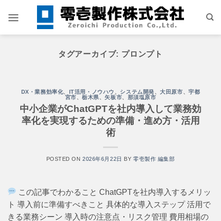
Skip
to
content
タグアーカイブ:
プロンプト
DX・業務効率化
、
IT活用・ノウハウ
、
システム開発
、
大田原市
、
宇都
宮市
、
栃木県
、
矢板市
、
那須塩原市
中小企業がChatGPTを社内導入して業務効
率化を実現するための準備・進め方・活用
術
POSTED ON
2026年6月22日
BY
零壱製作 編集部
この記事でわかること ChatGPTを社内導入するメリッ
ト 導入前に準備すべきこと 具体的な導入ステップ 活用で
きる業務シーン 導入時の注意点・リスク管理 費用相場の