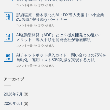
の
建
コメントを受け付けていません
お
設
知
業
ら
那須塩原・栃木県北のAI・DX導入支援｜中小企業
15
の
せ】
7月
の現場に寄り添うパートナー
AI
は
那
コメントを受け付けていません
活
須
用
塩
ガ
AI駆動型開発（ADF）とは？従来開発との違い・
14
原・
イ
7月
メリット・導入手順を開発会社が徹底解説
栃
ド
AI
コメントを受け付けていません
木
｜
駆
県
施
動
北
AIチャットボット導入ガイド｜問い合わせの75%を
工
09
型
の
7月
管
自動化・運用コスト80%削減を実現する方法
開
AI・
理・
AI
コメントを受け付けていません
発
DX
図
チ
（ADF）
導
面
ャ
と
入
管
ッ
アーカイブ
は？
支
理・
ト
従
援
安
ボ
来
｜
全
ッ
開
中
管
2026年7月
(8)
ト
発
小
理
導
と
企
を
2026年6月
(6)
入
の
業
効
ガ
違
の
率