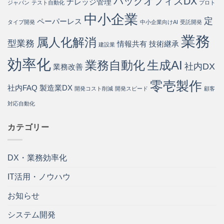
バックオフィスDX
ナレッジ管理
ジャパン
テスト自動化
プロト
方
中小企業
法
定
ペーパーレス
タイプ開発
中小企業向けAI
受託開発
は
業務
属人化解消
型業務
情報共有
技術継承
建設業
効率化
業務自動化
生成AI
社内DX
業務改善
零壱製作
社内FAQ
製造業DX
開発コスト削減
開発スピード
顧客
対応自動化
カテゴリー
DX・業務効率化
IT活用・ノウハウ
お知らせ
システム開発