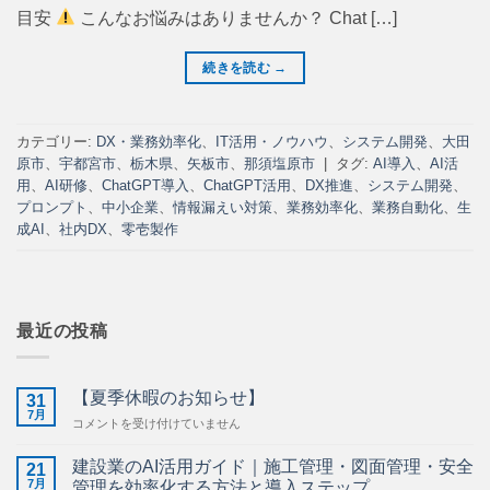
目安
こんなお悩みはありませんか？ Chat […]
続きを読む
→
カテゴリー:
DX・業務効率化
、
IT活用・ノウハウ
、
システム開発
、
大田
原市
、
宇都宮市
、
栃木県
、
矢板市
、
那須塩原市
|
タグ:
AI導入
、
AI活
用
、
AI研修
、
ChatGPT導入
、
ChatGPT活用
、
DX推進
、
システム開発
、
プロンプト
、
中小企業
、
情報漏えい対策
、
業務効率化
、
業務自動化
、
生
成AI
、
社内DX
、
零壱製作
最近の投稿
【夏季休暇のお知らせ】
31
7月
【夏
コメントを受け付けていません
季
休
建設業のAI活用ガイド｜施工管理・図面管理・安全
21
暇
7月
管理を効率化する方法と導入ステップ