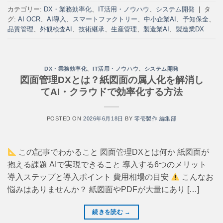
カテゴリー:
DX・業務効率化
、
IT活用・ノウハウ
、
システム開発
|
タ
グ:
AI OCR
、
AI導入
、
スマートファクトリー
、
中小企業AI
、
予知保全
、
品質管理
、
外観検査AI
、
技術継承
、
生産管理
、
製造業AI
、
製造業DX
DX・業務効率化
、
IT活用・ノウハウ
、
システム開発
図面管理DXとは？紙図面の属人化を解消し
てAI・クラウドで効率化する方法
POSTED ON
2026年6月18日
BY
零壱製作 編集部
この記事でわかること 図面管理DXとは何か 紙図面が
抱える課題 AIで実現できること 導入する6つのメリット
導入ステップと導入ポイント 費用相場の目安
こんなお
悩みはありませんか？ 紙図面やPDFが大量にあり […]
続きを読む
→