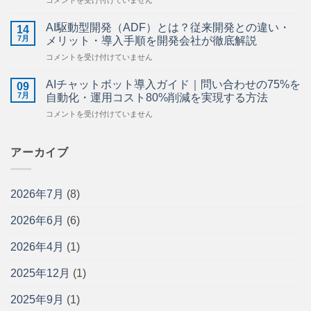
活
須
用
塩
ガ
AI駆動型開発（ADF）とは？従来開発との違い・
14
原・
イ
7月
メリット・導入手順を開発会社が徹底解説
栃
ド
AI
コメントを受け付けていません
木
｜
駆
県
施
動
北
AIチャットボット導入ガイド｜問い合わせの75%を
工
09
型
の
7月
管
自動化・運用コスト80%削減を実現する方法
開
AI・
理・
AI
コメントを受け付けていません
発
DX
図
チ
（ADF）
導
面
ャ
と
入
管
ッ
アーカイブ
は？
支
理・
ト
従
援
安
ボ
来
｜
全
ッ
開
中
管
2026年7月
(8)
ト
発
小
理
導
と
企
を
2026年6月
(6)
入
の
業
効
ガ
違
の
率
イ
い・
2026年4月
(1)
現
化
ド
メ
場
す
｜
リ
に
2025年12月
(1)
る
問
ッ
寄
方
い
ト・
り
法
2025年9月
(1)
合
導
添
と