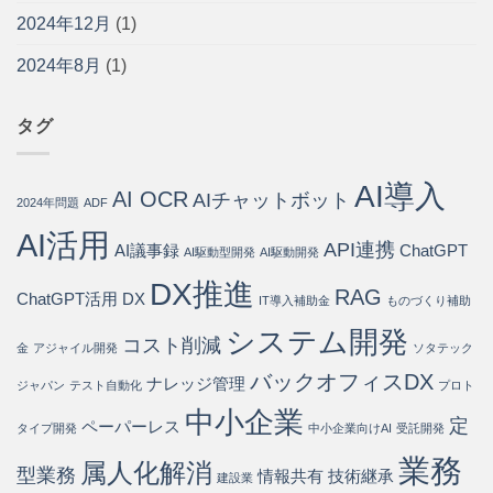
わ
入
う
導
2024年12月
(1)
せ
手
パ
入
の
順
ー
ス
75%
2024年8月
(1)
を
ト
テ
を
開
ナ
ッ
自
発
ー
プ
動
会
は
タグ
は
化・
社
運
が
用
徹
AI導入
コ
AI OCR
底
AIチャットボット
2024年問題
ADF
ス
解
ト
説
AI活用
API連携
80%
AI議事録
ChatGPT
は
AI駆動型開発
AI駆動開発
削
DX推進
減
RAG
ChatGPT活用
DX
IT導入補助金
ものづくり補助
を
実
システム開発
現
コスト削減
金
アジャイル開発
ソタテック
す
バックオフィスDX
る
ナレッジ管理
ジャパン
テスト自動化
プロト
方
中小企業
法
定
ペーパーレス
タイプ開発
中小企業向けAI
受託開発
は
業務
属人化解消
型業務
情報共有
技術継承
建設業