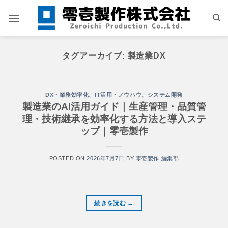
Skip
to
content
タグアーカイブ:
製造業DX
DX・業務効率化
、
IT活用・ノウハウ
、
システム開発
製造業のAI活用ガイド｜生産管理・品質管
理・技術継承を効率化する方法と導入ステ
ップ｜零壱製作
POSTED ON
2026年7月7日
BY
零壱製作 編集部
続きを読む
→