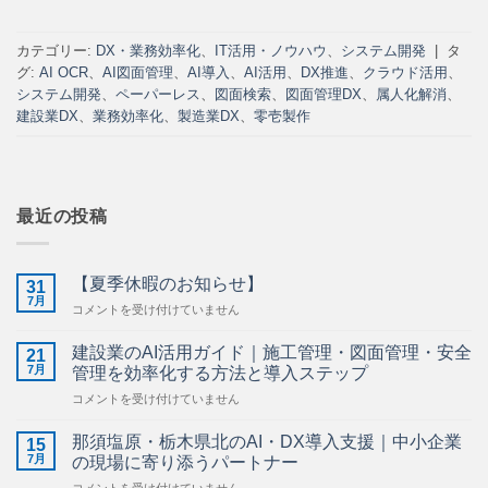
カテゴリー:
DX・業務効率化
、
IT活用・ノウハウ
、
システム開発
|
タ
グ:
AI OCR
、
AI図面管理
、
AI導入
、
AI活用
、
DX推進
、
クラウド活用
、
システム開発
、
ペーパーレス
、
図面検索
、
図面管理DX
、
属人化解消
、
建設業DX
、
業務効率化
、
製造業DX
、
零壱製作
最近の投稿
【夏季休暇のお知らせ】
31
7月
【夏
コメントを受け付けていません
季
休
建設業のAI活用ガイド｜施工管理・図面管理・安全
21
暇
7月
管理を効率化する方法と導入ステップ
の
建
コメントを受け付けていません
お
設
知
業
ら
那須塩原・栃木県北のAI・DX導入支援｜中小企業
15
の
せ】
7月
の現場に寄り添うパートナー
AI
は
那
コメントを受け付けていません