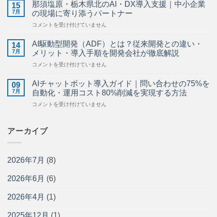
業
ら
那須塩原・栃木県北のAI・DX導入支援｜中小企業
15
の
せ】
7月
の現場に寄り添うパートナー
AI
は
那
コメントを受け付けていません
活
須
用
塩
ガ
AI駆動型開発（ADF）とは？従来開発との違い・
14
原・
イ
7月
メリット・導入手順を開発会社が徹底解説
栃
ド
AI
コメントを受け付けていません
木
｜
駆
県
施
動
北
AIチャットボット導入ガイド｜問い合わせの75%を
工
09
型
の
7月
管
自動化・運用コスト80%削減を実現する方法
開
AI・
理・
AI
コメントを受け付けていません
発
DX
図
チ
（ADF）
導
面
ャ
と
入
管
ッ
アーカイブ
は？
支
理・
ト
従
援
安
ボ
来
｜
全
ッ
開
中
管
2026年7月
(8)
ト
発
小
理
導
と
企
を
2026年6月
(6)
入
の
業
効
ガ
違
の
率
イ
い・
2026年4月
(1)
現
化
ド
メ
場
す
｜
リ
に
2025年12月
(1)
る