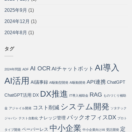
問
ッ
寄
方
い
ト・
り
法
2025年9月
(1)
合
導
添
と
わ
入
う
導
2024年12月
(1)
せ
手
パ
入
の
順
ー
ス
75%
2024年8月
(1)
を
ト
テ
を
開
ナ
ッ
自
発
ー
プ
動
会
は
タグ
は
化・
社
運
が
用
徹
AI導入
コ
AI OCR
底
AIチャットボット
2024年問題
ADF
ス
解
ト
説
AI活用
API連携
80%
AI議事録
ChatGPT
は
AI駆動型開発
AI駆動開発
削
DX推進
減
RAG
ChatGPT活用
DX
IT導入補助金
ものづくり補助
を
実
システム開発
現
コスト削減
金
アジャイル開発
ソタテック
す
バックオフィスDX
る
ナレッジ管理
ジャパン
テスト自動化
プロト
方
中小企業
法
定
ペーパーレス
タイプ開発
中小企業向けAI
受託開発
は