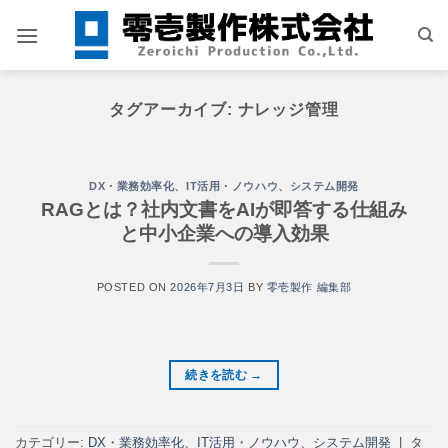
Skip
to
content
タグアーカイブ:
ナレッジ管理
DX・業務効率化
、
IT活用・ノウハウ
、
システム開発
RAGとは？社内文書をAIが即答する仕組み
と中小企業への導入効果
POSTED ON
2026年7月3日
BY
零壱製作 編集部
続きを読む
→
カテゴリー:
DX・業務効率化
、
IT活用・ノウハウ
、
システム開発
|
タ