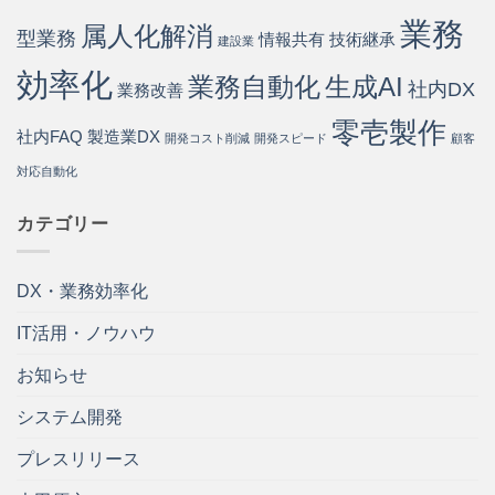
業務
属人化解消
型業務
情報共有
技術継承
建設業
効率化
業務自動化
生成AI
社内DX
業務改善
零壱製作
社内FAQ
製造業DX
開発コスト削減
開発スピード
顧客
対応自動化
カテゴリー
DX・業務効率化
IT活用・ノウハウ
お知らせ
システム開発
プレスリリース