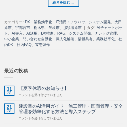
続きを読む
→
カテゴリー:
DX・業務効率化
、
IT活用・ノウハウ
、
システム開発
、
大田
原市
、
宇都宮市
、
栃木県
、
矢板市
、
那須塩原市
|
タグ:
AIチャットボッ
ト
、
AI導入
、
AI活用
、
DX推進
、
RAG
、
システム開発
、
ナレッジ管理
、
中小企業
、
問い合わせ自動化
、
属人化解消
、
情報共有
、
業務効率化
、
社
内DX
、
社内FAQ
、
零壱製作
最近の投稿
【夏季休暇のお知らせ】
31
7月
【夏
コメントを受け付けていません
季
休
建設業のAI活用ガイド｜施工管理・図面管理・安全
21
暇
7月
管理を効率化する方法と導入ステップ
の
建
コメントを受け付けていません
お
設
知