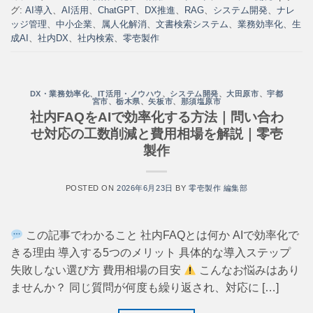
グ:
AI導入
、
AI活用
、
ChatGPT
、
DX推進
、
RAG
、
システム開発
、
ナレ
ッジ管理
、
中小企業
、
属人化解消
、
文書検索システム
、
業務効率化
、
生
成AI
、
社内DX
、
社内検索
、
零壱製作
DX・業務効率化
、
IT活用・ノウハウ
、
システム開発
、
大田原市
、
宇都
宮市
、
栃木県
、
矢板市
、
那須塩原市
社内FAQをAIで効率化する方法｜問い合わ
せ対応の工数削減と費用相場を解説｜零壱
製作
POSTED ON
2026年6月23日
BY
零壱製作 編集部
この記事でわかること 社内FAQとは何か AIで効率化で
きる理由 導入する5つのメリット 具体的な導入ステップ
失敗しない選び方 費用相場の目安
こんなお悩みはあり
ませんか？ 同じ質問が何度も繰り返され、対応に […]