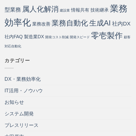
業務
属人化解消
型業務
情報共有
技術継承
建設業
効率化
業務自動化
生成AI
社内DX
業務改善
零壱製作
社内FAQ
製造業DX
開発コスト削減
開発スピード
顧客
対応自動化
カテゴリー
DX・業務効率化
IT活用・ノウハウ
お知らせ
システム開発
プレスリリース