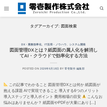
Skip
to
content
タグアーカイブ:
図面検索
DX・業務効率化
、
IT活用・ノウハウ
、
システム開発
図面管理DXとは？紙図面の属人化を解消し
てAI・クラウドで効率化する方法
POSTED ON
2026年6月18日
BY
零壱製作 編集部
この記事でわかること 図面管理DXとは何か 紙図面が
抱える課題 AIで実現できること 導入する6つのメリット
導入ステップと導入ポイント 費用相場の目安
こんなお
悩みはありませんか？ 紙図面やPDFが大量にあり […]