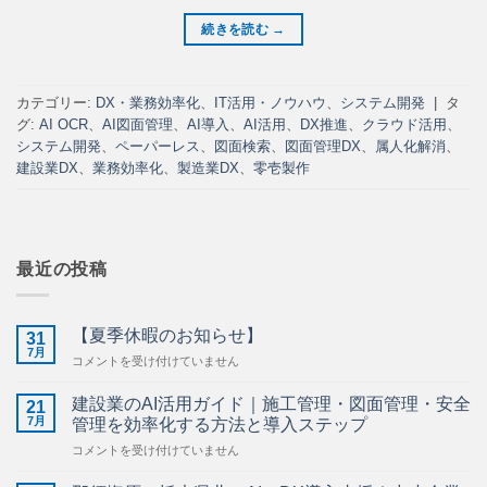
続きを読む
→
カテゴリー:
DX・業務効率化
、
IT活用・ノウハウ
、
システム開発
|
タ
グ:
AI OCR
、
AI図面管理
、
AI導入
、
AI活用
、
DX推進
、
クラウド活用
、
システム開発
、
ペーパーレス
、
図面検索
、
図面管理DX
、
属人化解消
、
建設業DX
、
業務効率化
、
製造業DX
、
零壱製作
最近の投稿
【夏季休暇のお知らせ】
31
7月
【夏
コメントを受け付けていません
季
休
建設業のAI活用ガイド｜施工管理・図面管理・安全
21
暇
7月
管理を効率化する方法と導入ステップ
の
建
コメントを受け付けていません
お
設
知
業