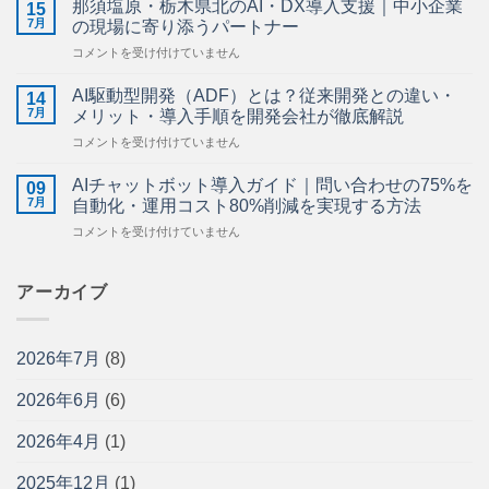
ら
那須塩原・栃木県北のAI・DX導入支援｜中小企業
15
の
せ】
7月
の現場に寄り添うパートナー
AI
は
那
コメントを受け付けていません
活
須
用
塩
ガ
AI駆動型開発（ADF）とは？従来開発との違い・
14
原・
イ
7月
メリット・導入手順を開発会社が徹底解説
栃
ド
AI
コメントを受け付けていません
木
｜
駆
県
施
動
北
AIチャットボット導入ガイド｜問い合わせの75%を
工
09
型
の
7月
管
自動化・運用コスト80%削減を実現する方法
開
AI・
理・
AI
コメントを受け付けていません
発
DX
図
チ
（ADF）
導
面
ャ
と
入
管
ッ
アーカイブ
は？
支
理・
ト
従
援
安
ボ
来
｜
全
ッ
開
中
管
2026年7月
(8)
ト
発
小
理
導
と
企
を
2026年6月
(6)
入
の
業
効
ガ
違
の
率
イ
い・
2026年4月
(1)
現
化
ド
メ
場
す
｜
リ
に
2025年12月
(1)
る