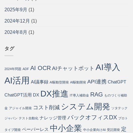
問
ッ
寄
方
い
ト・
り
法
2025年9月
(1)
合
導
添
と
わ
入
う
導
2024年12月
(1)
せ
手
パ
入
の
順
ー
ス
75%
2024年8月
(1)
を
ト
テ
を
開
ナ
ッ
自
発
ー
プ
動
会
は
タグ
は
化・
社
運
が
用
徹
AI導入
コ
AI OCR
底
AIチャットボット
2024年問題
ADF
ス
解
ト
説
AI活用
API連携
80%
AI議事録
ChatGPT
は
AI駆動型開発
AI駆動開発
削
DX推進
減
RAG
ChatGPT活用
DX
IT導入補助金
ものづくり補助
を
実
システム開発
現
コスト削減
金
アジャイル開発
ソタテック
す
バックオフィスDX
る
ナレッジ管理
ジャパン
テスト自動化
プロト
方
中小企業
法
定
ペーパーレス
タイプ開発
中小企業向けAI
受託開発
は