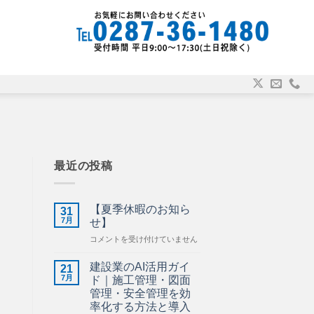
最近の投稿
【夏季休暇のお知ら
31
7月
せ】
【夏
コメントを受け付けていません
季
休
建設業のAI活用ガイ
21
暇
7月
ド｜施工管理・図面
の
管理・安全管理を効
お
率化する方法と導入
導
知