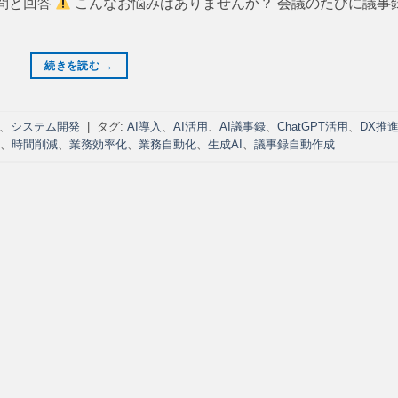
質問と回答
こんなお悩みはありませんか？ 会議のたびに議事
続きを読む
→
、
システム開発
|
タグ:
AI導入
、
AI活用
、
AI議事録
、
ChatGPT活用
、
DX推
、
時間削減
、
業務効率化
、
業務自動化
、
生成AI
、
議事録自動作成