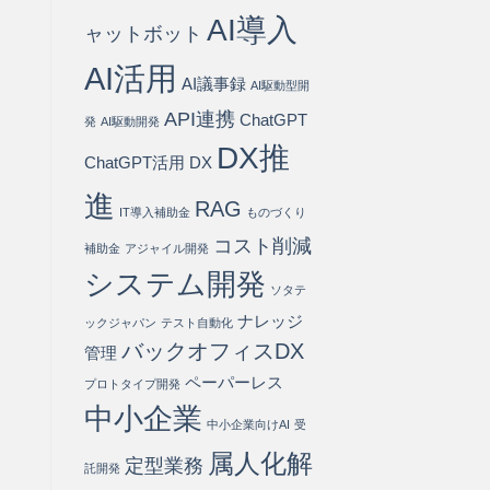
ス
AI導入
ト
ャットボット
80%
削
AI活用
AI議事録
減
AI駆動型開
を
API連携
ChatGPT
実
発
AI駆動開発
現
DX推
す
ChatGPT活用
DX
る
方
進
RAG
IT導入補助金
ものづくり
法
は
コスト削減
補助金
アジャイル開発
システム開発
ソタテ
ナレッジ
ックジャパン
テスト自動化
バックオフィスDX
管理
ペーパーレス
プロトタイプ開発
中小企業
中小企業向けAI
受
属人化解
定型業務
託開発