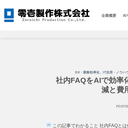
Skip
to
A
企業概要
content
DX・業務効率化
、
IT活用・ノウハ
社内FAQをAIで効
減と費
POSTE
この記事でわかること 社内FAQとは