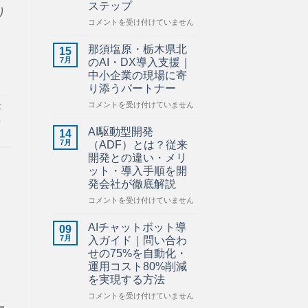
ステップ
ら
り
せ】
建
コメントを受け付けていません
は
設
業
那須塩原・栃木県北
15
の
7月
のAI・DX導入支援｜
AI
中小企業の現場に寄
活
り添うパートナー
用
ガ
那
コメントを受け付けていません
:
イ
須
解
ド
塩
AI駆動型開発
14
｜
原・
7月
（ADF）とは？従来
施
栃
開発との違い・メリ
工
木
ット・導入手順を開
管
県
発会社が徹底解説
理・
北
図
の
AI
コメントを受け付けていません
面
AI・
駆
管
DX
動
AIチャットボット導
09
理・
導
型
7月
入ガイド｜問い合わ
安
入
開
せの75%を自動化・
全
支
発
運用コスト80%削減
管
援
（ADF）
を実現する方法
理
｜
と
を
中
ッ
は？
AI
コメントを受け付けていません
効
小
従
チ