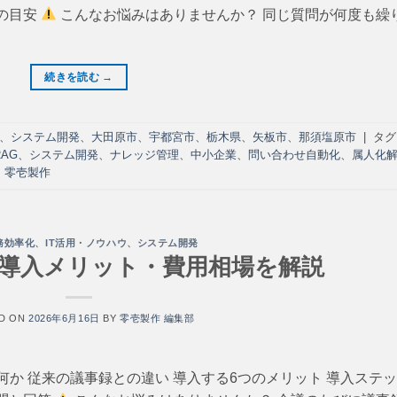
場の目安
こんなお悩みはありませんか？ 同じ質問が何度も繰
続きを読む
→
、
システム開発
、
大田原市
、
宇都宮市
、
栃木県
、
矢板市
、
那須塩原市
|
タグ
RAG
、
システム開発
、
ナレッジ管理
、
中小企業
、
問い合わせ自動化
、
属人化
、
零壱製作
務効率化
、
IT活用・ノウハウ
、
システム開発
？導入メリット・費用相場を解説
D ON
2026年6月16日
BY
零壱製作 編集部
何か 従来の議事録との違い 導入する6つのメリット 導入ステ