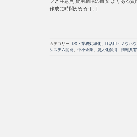
プと注意点 費用相場の目安 よくある
作成に時間がかか […]
カテゴリー:
DX・業務効率化
、
IT活用・ノウハウ
システム開発
、
中小企業
、
属人化解消
、
情報共有