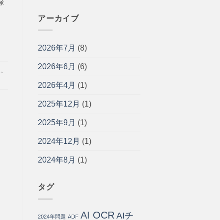
録
率
企
来
ャ
化
業
開
ッ
アーカイブ
す
の
発
ト
る
現
と
ボ
方
場
の
ッ
法
に
2026年7月
(8)
違
ト
と
寄
い・
導
導
り
メ
2026年6月
(6)
入
進
、
入
添
リ
ガ
ス
う
ッ
イ
2026年4月
(1)
テ
パ
ト・
ド
ッ
ー
導
｜
2025年12月
(1)
プ
ト
入
問
は
ナ
手
い
ー
2025年9月
(1)
順
合
は
を
わ
開
2024年12月
(1)
せ
発
の
会
75%
2024年8月
(1)
社
を
が
自
徹
動
タグ
底
化・
解
運
説
用
AI OCR
AIチ
は
コ
2024年問題
ADF