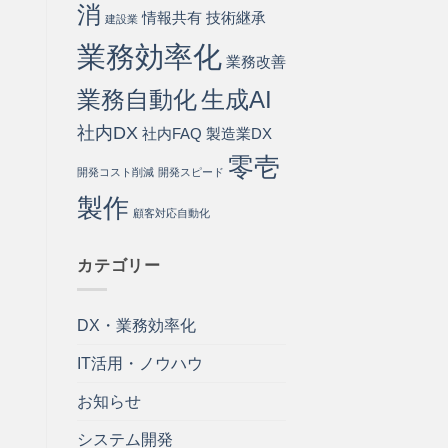
消
情報共有
技術継承
建設業
業務効率化
業務改善
業務自動化
生成AI
社内DX
社内FAQ
製造業DX
零壱
開発コスト削減
開発スピード
製作
顧客対応自動化
カテゴリー
DX・業務効率化
IT活用・ノウハウ
お知らせ
システム開発