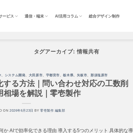
Iサービス
通信・端末
AI活用コラム
総合デザイン制作
タグアーカイブ:
情報共有
ウ
、
システム開発
、
大田原市
、
宇都宮市
、
栃木県
、
矢板市
、
那須塩原市
率化する方法｜問い合わせ対応の工数削
用相場を解説｜零壱製作
D ON
2026年6月23日
BY
零壱製作 編集部
何か AIで効率化できる理由 導入する5つのメリット 具体的な