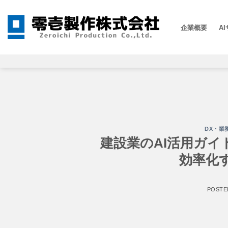
Skip
to
A
企業概要
content
DX・業
建設業のAI活用ガ
効率化
POSTE