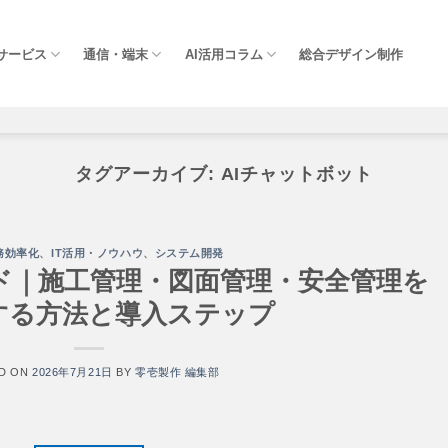
Iサービス
通信・端末
AI活用コラム
総合デザイン制作
タグアーカイブ:
AIチャットボット
務効率化
、
IT活用・ノウハウ
、
システム開発
イド｜施工管理・図面管理・安全管理を
する方法と導入ステップ
D ON
2026年7月21日
BY
零壱製作 編集部