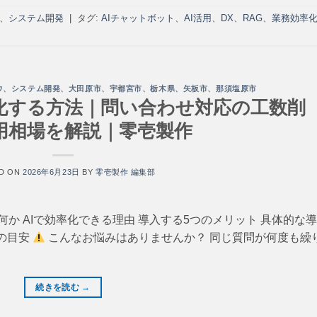
、
システム開発
|
タグ:
AIチャットボット
、
AI活用
、
DX
、
RAG
、
業務効率
ウ
、
システム開発
、
大田原市
、
宇都宮市
、
栃木県
、
矢板市
、
那須塩原市
率化する方法｜問い合わせ対応の工数削
用相場を解説｜零壱製作
D ON
2026年6月23日
BY
零壱製作 編集部
何か AIで効率化できる理由 導入する5つのメリット 具体的な
場の目安
こんなお悩みはありませんか？ 同じ質問が何度も繰
続きを読む
→