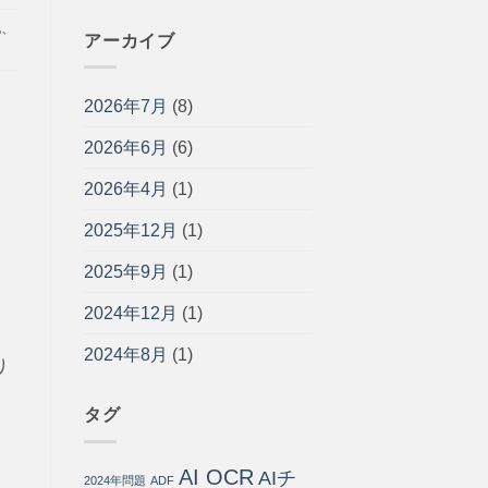
率
企
来
ャ
化
、
化
業
開
ッ
アーカイブ
す
の
発
ト
る
現
と
ボ
方
場
の
ッ
法
に
2026年7月
(8)
違
ト
と
寄
い・
導
導
り
メ
2026年6月
(6)
入
入
添
リ
ガ
ス
う
ッ
イ
2026年4月
(1)
テ
パ
ト・
ド
ッ
ー
導
｜
2025年12月
(1)
プ
ト
入
問
は
ナ
手
い
ー
2025年9月
(1)
順
合
は
を
わ
開
2024年12月
(1)
せ
発
の
導
会
75%
2024年8月
(1)
り
社
を
が
自
徹
動
タグ
底
化・
解
運
説
用
AI OCR
AIチ
は
コ
2024年問題
ADF