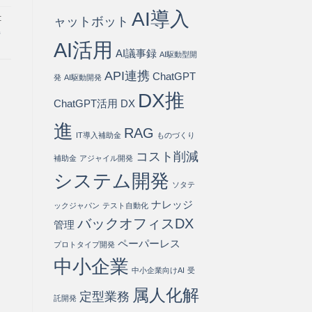
ス
AI導入
:
ト
ャットボット
80%
解
削
AI活用
AI議事録
減
AI駆動型開
を
API連携
ChatGPT
実
発
AI駆動開発
現
DX推
す
ChatGPT活用
DX
る
方
進
RAG
IT導入補助金
ものづくり
法
は
コスト削減
補助金
アジャイル開発
システム開発
ソタテ
ナレッジ
ックジャパン
テスト自動化
バックオフィスDX
管理
ペーパーレス
プロトタイプ開発
中小企業
中小企業向けAI
受
属人化解
定型業務
託開発