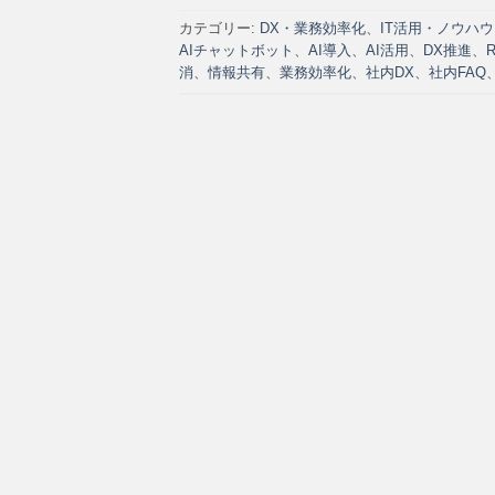
カテゴリー:
DX・業務効率化
、
IT活用・ノウハウ
AIチャットボット
、
AI導入
、
AI活用
、
DX推進
、
消
、
情報共有
、
業務効率化
、
社内DX
、
社内FAQ