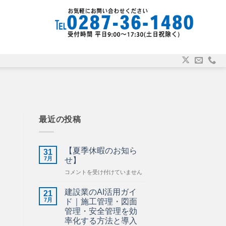
最近の投稿
【夏季休暇のお知ら
31
7月
せ】
【夏
コメントを受け付けていません
季
休
建設業のAI活用ガイ
21
暇
7月
ド｜施工管理・図面
の
管理・安全管理を効
お
率化する方法と導入
知