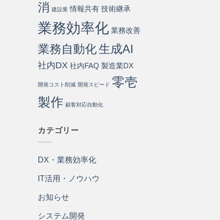
消
情報共有
技術継承
建設業
業務効率化
業務改善
業務自動化
生成AI
社内DX
社内FAQ
製造業DX
零壱
開発コスト削減
開発スピード
製作
顧客対応自動化
カテゴリー
DX・業務効率化
IT活用・ノウハウ
お知らせ
システム開発