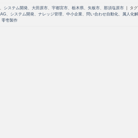
、
システム開発
、
大田原市
、
宇都宮市
、
栃木県
、
矢板市
、
那須塩原市
|
タグ
RAG
、
システム開発
、
ナレッジ管理
、
中小企業
、
問い合わせ自動化
、
属人化
、
零壱製作