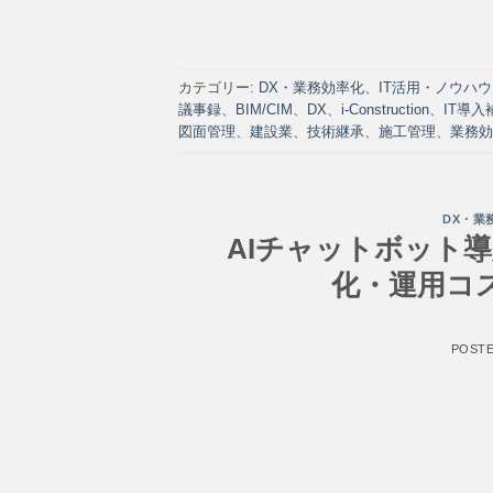
カテゴリー:
DX・業務効率化
、
IT活用・ノウハウ
議事録
、
BIM/CIM
、
DX
、
i-Construction
、
IT導入
図面管理
、
建設業
、
技術継承
、
施工管理
、
業務効
DX・業
AIチャットボット
化・運用コ
POST