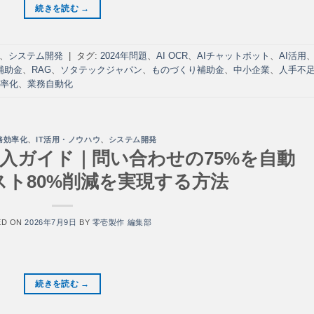
続きを読む
→
、
システム開発
|
タグ:
2024年問題
、
AI OCR
、
AIチャットボット
、
AI活用
補助金
、
RAG
、
ソタテックジャパン
、
ものづくり補助金
、
中小企業
、
人手不
率化
、
業務自動化
務効率化
、
IT活用・ノウハウ
、
システム開発
導入ガイド｜問い合わせの75%を自動
スト80%削減を実現する方法
ED ON
2026年7月9日
BY
零壱製作 編集部
続きを読む
→