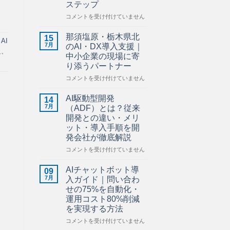
ステップ
ら
せ】
建
コメントを受け付けていません
は
設
業
那須塩原・栃木県北
15
、
AI
の
7月
のAI・DX導入支援｜
足
、
AI
中小企業の現場に寄
活
り添うパートナー
用
ガ
那
コメントを受け付けていません
イ
須
ド
塩
AI駆動型開発
14
｜
原・
7月
（ADF）とは？従来
施
栃
開発との違い・メリ
工
木
ット・導入手順を開
管
県
発会社が徹底解説
理・
北
図
の
AI
コメントを受け付けていません
面
AI・
駆
管
DX
動
AIチャットボット導
09
理・
導
型
7月
入ガイド｜問い合わ
安
入
開
せの75%を自動化・
全
支
発
運用コスト80%削減
管
援
（ADF）
を実現する方法
理
｜
と
を
中
は？
AI
コメントを受け付けていません
効
小
従
チ