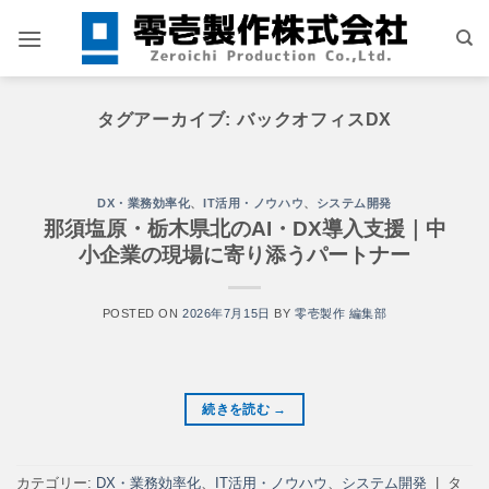
Skip
to
content
タグアーカイブ:
バックオフィスDX
DX・業務効率化
、
IT活用・ノウハウ
、
システム開発
那須塩原・栃木県北のAI・DX導入支援｜中
小企業の現場に寄り添うパートナー
POSTED ON
2026年7月15日
BY
零壱製作 編集部
続きを読む
→
カテゴリー:
DX・業務効率化
、
IT活用・ノウハウ
、
システム開発
|
タ