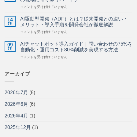
AI
は
那
コメントを受け付けていません
活
須
用
塩
ガ
AI駆動型開発（ADF）とは？従来開発との違い・
14
原・
イ
7月
メリット・導入手順を開発会社が徹底解説
栃
ド
AI
コメントを受け付けていません
木
｜
駆
県
施
動
北
AIチャットボット導入ガイド｜問い合わせの75%を
工
09
型
の
7月
管
自動化・運用コスト80%削減を実現する方法
開
AI・
理・
AI
コメントを受け付けていません
発
DX
図
チ
（ADF）
導
面
ャ
と
入
管
ッ
アーカイブ
は？
支
理・
ト
従
援
安
ボ
来
｜
全
ッ
開
中
管
2026年7月
(8)
ト
発
小
理
導
と
企
を
2026年6月
(6)
入
の
業
効
ガ
違
の
率
イ
い・
2026年4月
(1)
現
化
ド
メ
場
す
｜
リ
に
2025年12月
(1)
る
問
ッ
寄
方
い
ト・
り