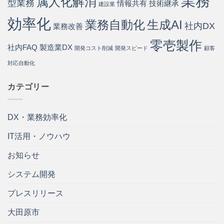
業務
属人化解消
型業務
情報共有
技術継承
建設業
効率化
業務自動化
生成AI
社内DX
業務改善
零壱製作
社内FAQ
製造業DX
開発コスト削減
開発スピード
顧客
対応自動化
カテゴリー
DX・業務効率化
IT活用・ノウハウ
お知らせ
システム開発
プレスリリース
大田原市