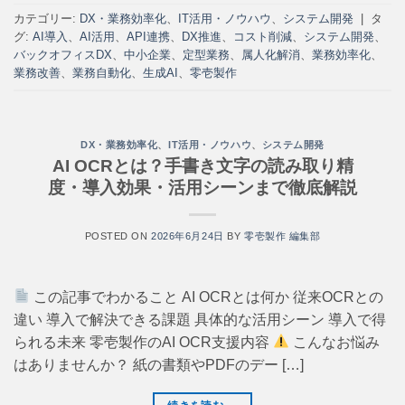
カテゴリー:
DX・業務効率化
、
IT活用・ノウハウ
、
システム開発
|
タ
グ:
AI導入
、
AI活用
、
API連携
、
DX推進
、
コスト削減
、
システム開発
、
バックオフィスDX
、
中小企業
、
定型業務
、
属人化解消
、
業務効率化
、
業務改善
、
業務自動化
、
生成AI
、
零壱製作
DX・業務効率化
、
IT活用・ノウハウ
、
システム開発
AI OCRとは？手書き文字の読み取り精
度・導入効果・活用シーンまで徹底解説
POSTED ON
2026年6月24日
BY
零壱製作 編集部
この記事でわかること AI OCRとは何か 従来OCRとの
違い 導入で解決できる課題 具体的な活用シーン 導入で得
られる未来 零壱製作のAI OCR支援内容
こんなお悩み
はありませんか？ 紙の書類やPDFのデー […]