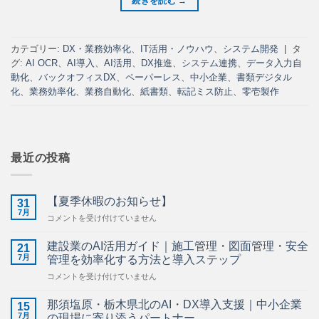
続きを読む
→
カテゴリー:
DX・業務効率化
、
IT活用・ノウハウ
、
システム開発
|
タ
グ:
AI OCR
、
AI導入
、
AI活用
、
DX推進
、
システム連携
、
データ入力自
動化
、
バックオフィスDX
、
ペーパーレス
、
中小企業
、
書類デジタル
化
、
業務効率化
、
業務自動化
、
紙書類
、
転記ミス防止
、
零壱製作
最近の投稿
【夏季休暇のお知らせ】
31
7月
【夏
コメントを受け付けていません
季
休
建設業のAI活用ガイド｜施工管理・図面管理・安全
21
暇
7月
管理を効率化する方法と導入ステップ
の
建
コメントを受け付けていません
お
設
知
業
ら
那須塩原・栃木県北のAI・DX導入支援｜中小企業
15
の
せ】
7月
の現場に寄り添うパートナー