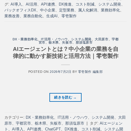
グ:
AI導入
、
AI活用
、
API連携
、
DX推進
、
コスト削減
、
システム開発
、
バックオフィスDX
、
中小企業
、
定型業務
、
属人化解消
、
業務効率化
、
業務改善
、
業務自動化
、
生成AI
、
零壱製作
DX・業務効率化
、
IT活用・ノウハウ
、
システム開発
、
大田原市
、
宇都
宮市
、
栃木県
、
矢板市
、
那須塩原市
AIエージェントとは？中小企業の業務を自
律的に動かす新技術と活用方法｜零壱製作
POSTED ON
2026年7月2日
BY
零壱製作 編集部
続きを読む
→
カテゴリー:
DX・業務効率化
、
IT活用・ノウハウ
、
システム開発
、
大田
原市
、
宇都宮市
、
栃木県
、
矢板市
、
那須塩原市
|
タグ:
AIエージェン
ト
、
AI導入
、
API連携
、
ChatGPT
、
DX推進
、
コスト削減
、
システム開