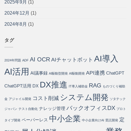
法
2025年9月
(1)
合
導
添
と
わ
入
う
導
2024年12月
(1)
せ
手
パ
入
の
順
ー
ス
75%
2024年8月
(1)
を
ト
テ
を
開
ナ
ッ
自
発
ー
プ
動
会
は
タグ
は
化・
社
運
が
用
徹
AI導入
コ
AI OCR
底
AIチャットボット
2024年問題
ADF
ス
解
ト
説
AI活用
API連携
80%
AI議事録
ChatGPT
は
AI駆動型開発
AI駆動開発
削
DX推進
減
RAG
ChatGPT活用
DX
IT導入補助金
ものづくり補助
を
実
システム開発
現
コスト削減
金
アジャイル開発
ソタテック
す
バックオフィスDX
る
ナレッジ管理
ジャパン
テスト自動化
プロト
方
中小企業
法
定
ペーパーレス
タイプ開発
中小企業向けAI
受託開発
は