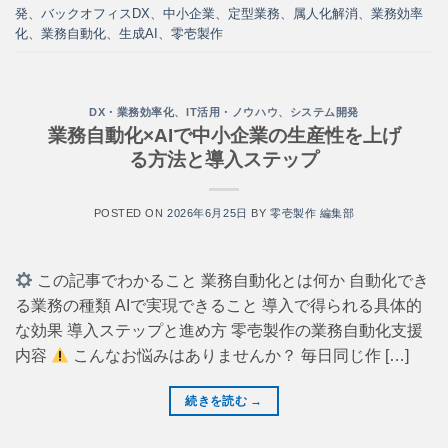
発
、
バックオフィスDX
、
中小企業
、
定型業務
、
属人化解消
、
業務効率
化
、
業務自動化
、
生成AI
、
零壱製作
DX・業務効率化
、
IT活用・ノウハウ
、
システム開発
業務自動化×AIで中小企業の生産性を上げ
る方法と導入ステップ
POSTED ON
2026年6月25日
BY
零壱製作 編集部
この記事でわかること 業務自動化とは何か 自動化でき
る業務の種類 AIで実現できること 導入で得られる具体的
な効果 導入ステップと進め方 零壱製作の業務自動化支援
内容
こんなお悩みはありませんか？ 毎日同じ作 […]
続きを読む
→