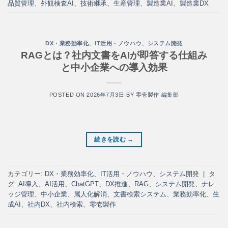
品質管理
、
外観検査AI
、
技術継承
、
生産管理
、
製造業AI
、
製造業DX
DX・業務効率化
、
IT活用・ノウハウ
、
システム開発
RAGとは？社内文書をAIが即答する仕組み
と中小企業への導入効果
POSTED ON
2026年7月3日
BY
零壱製作 編集部
続きを読む
→
カテゴリー:
DX・業務効率化
、
IT活用・ノウハウ
、
システム開発
|
タ
グ:
AI導入
、
AI活用
、
ChatGPT
、
DX推進
、
RAG
、
システム開発
、
ナレ
ッジ管理
、
中小企業
、
属人化解消
、
文書検索システム
、
業務効率化
、
生
成AI
、
社内DX
、
社内検索
、
零壱製作