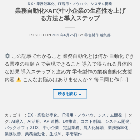
DX・業務効率化
、
IT活用・ノウハウ
、
システム開発
業務自動化×AIで中小企業の生産性を上げ
る方法と導入ステップ
POSTED ON
2026年6月25日
BY
零壱製作 編集部
この記事でわかること 業務自動化とは何か 自動化でき
る業務の種類 AIで実現できること 導入で得られる具体的
な効果 導入ステップと進め方 零壱製作の業務自動化支援
内容
こんなお悩みはありませんか？ 毎日同じ作 […]
続きを読む
→
カテゴリー:
DX・業務効率化
、
IT活用・ノウハウ
、
システム開発
|
タ
グ:
AI導入
、
AI活用
、
API連携
、
DX推進
、
コスト削減
、
システム開発
、
バックオフィスDX
、
中小企業
、
定型業務
、
属人化解消
、
業務効率化
、
業務改善
、
業務自動化
、
生成AI
、
零壱製作