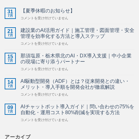
【夏季休暇のお知らせ】
31
7月
【夏
コメントを受け付けていません
季
休
建設業のAI活用ガイド｜施工管理・図面管理・安全
21
暇
7月
管理を効率化する方法と導入ステップ
の
建
コメントを受け付けていません
お
設
知
業
ら
那須塩原・栃木県北のAI・DX導入支援｜中小企業
15
の
せ】
7月
の現場に寄り添うパートナー
AI
は
那
コメントを受け付けていません
活
須
用
塩
ガ
AI駆動型開発（ADF）とは？従来開発との違い・
14
原・
イ
7月
メリット・導入手順を開発会社が徹底解説
栃
ド
AI
コメントを受け付けていません
木
｜
駆
県
施
動
北
AIチャットボット導入ガイド｜問い合わせの75%を
工
09
型
の
7月
管
自動化・運用コスト80%削減を実現する方法
開
AI・
理・
AI
コメントを受け付けていません
発
DX
図
チ
（ADF）
導
面
ャ
と
入
管
ッ
アーカイブ
は？
支
理・