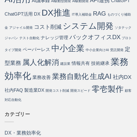
API連携
AI議事録
ChatGPT
は
AI駆動型開発
AI駆動開発
削
DX推進
減
RAG
ChatGPT活用
DX
IT導入補助金
ものづくり補助
を
実
システム開発
現
コスト削減
金
アジャイル開発
ソタテック
す
バックオフィスDX
る
ナレッジ管理
ジャパン
テスト自動化
プロト
方
中小企業
法
定
ペーパーレス
タイプ開発
中小企業向けAI
受託開発
は
業務
属人化解消
型業務
情報共有
技術継承
建設業
効率化
業務自動化
生成AI
社内DX
業務改善
零壱製作
社内FAQ
製造業DX
開発コスト削減
開発スピード
顧客
対応自動化
カテゴリー
DX・業務効率化