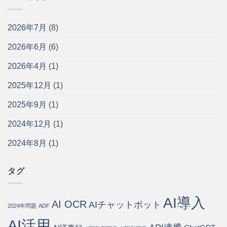
ト
従
援
安
ボ
来
｜
全
ッ
開
中
管
2026年7月
(8)
ト
発
小
理
導
と
企
を
2026年6月
(6)
入
の
業
効
ガ
違
の
率
イ
い・
2026年4月
(1)
現
化
ド
メ
場
す
｜
リ
に
2025年12月
(1)
る
問
ッ
寄
方
い
ト・
り
法
2025年9月
(1)
合
導
添
と
わ
入
う
導
2024年12月
(1)
せ
手
パ
入
の
順
ー
ス
75%
2024年8月
(1)
を
ト
テ
を
開
ナ
ッ
自
発
ー
プ
動
会
は
タグ
は
化・
社
運
が
用
徹
AI導入
コ
AI OCR
底
AIチャットボット
2024年問題
ADF
ス
解
ト
説
AI活用
80%