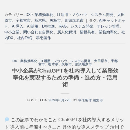
カテゴリー:
DX・業務効率化
、
IT活用・ノウハウ
、
システム開発
、
大田
原市
、
宇都宮市
、
栃木県
、
矢板市
、
那須塩原市
|
タグ:
AIチャットボッ
ト
、
AI導入
、
AI活用
、
DX推進
、
RAG
、
システム開発
、
ナレッジ管理
、
中小企業
、
問い合わせ自動化
、
属人化解消
、
情報共有
、
業務効率化
、
社
内DX
、
社内FAQ
、
零壱製作
DX・業務効率化
、
IT活用・ノウハウ
、
システム開発
、
大田原市
、
宇都
宮市
、
栃木県
、
矢板市
、
那須塩原市
中小企業がChatGPTを社内導入して業務効
率化を実現するための準備・進め方・活用
術
POSTED ON
2026年6月22日
BY
零壱製作 編集部
この記事でわかること ChatGPTを社内導入するメリッ
ト 導入前に準備すべきこと 具体的な導入ステップ 活用で