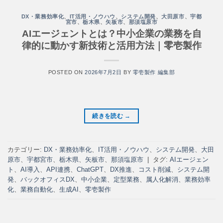
DX・業務効率化
、
IT活用・ノウハウ
、
システム開発
、
大田原市
、
宇都
宮市
、
栃木県
、
矢板市
、
那須塩原市
AIエージェントとは？中小企業の業務を自
律的に動かす新技術と活用方法｜零壱製作
POSTED ON
2026年7月2日
BY
零壱製作 編集部
続きを読む
→
カテゴリー:
DX・業務効率化
、
IT活用・ノウハウ
、
システム開発
、
大田
原市
、
宇都宮市
、
栃木県
、
矢板市
、
那須塩原市
|
タグ:
AIエージェン
ト
、
AI導入
、
API連携
、
ChatGPT
、
DX推進
、
コスト削減
、
システム開
発
、
バックオフィスDX
、
中小企業
、
定型業務
、
属人化解消
、
業務効率
化
、
業務自動化
、
生成AI
、
零壱製作