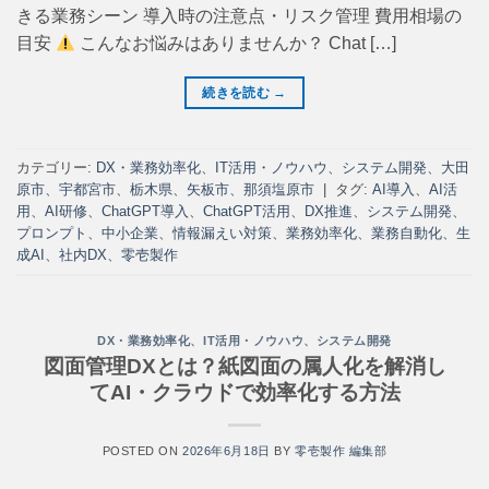
きる業務シーン 導入時の注意点・リスク管理 費用相場の
目安
こんなお悩みはありませんか？ Chat […]
続きを読む
→
カテゴリー:
DX・業務効率化
、
IT活用・ノウハウ
、
システム開発
、
大田
原市
、
宇都宮市
、
栃木県
、
矢板市
、
那須塩原市
|
タグ:
AI導入
、
AI活
用
、
AI研修
、
ChatGPT導入
、
ChatGPT活用
、
DX推進
、
システム開発
、
プロンプト
、
中小企業
、
情報漏えい対策
、
業務効率化
、
業務自動化
、
生
成AI
、
社内DX
、
零壱製作
DX・業務効率化
、
IT活用・ノウハウ
、
システム開発
図面管理DXとは？紙図面の属人化を解消し
てAI・クラウドで効率化する方法
POSTED ON
2026年6月18日
BY
零壱製作 編集部