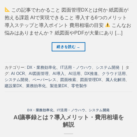
この記事でわかること 図面管理DXとは何か 紙図面が
抱える課題 AIで実現できること 導入する6つのメリット
導入ステップと導入ポイント 費用相場の目安
こんなお
悩みはありませんか？ 紙図面やPDFが大量にあり […]
続きを読む
→
カテゴリー:
DX・業務効率化
、
IT活用・ノウハウ
、
システム開発
|
タ
グ:
AI OCR
、
AI図面管理
、
AI導入
、
AI活用
、
DX推進
、
クラウド活用
、
システム開発
、
ペーパーレス
、
図面検索
、
図面管理DX
、
属人化解消
、
建設業DX
、
業務効率化
、
製造業DX
、
零壱製作
DX・業務効率化
、
IT活用・ノウハウ
、
システム開発
AI議事録とは？導入メリット・費用相場を
解説