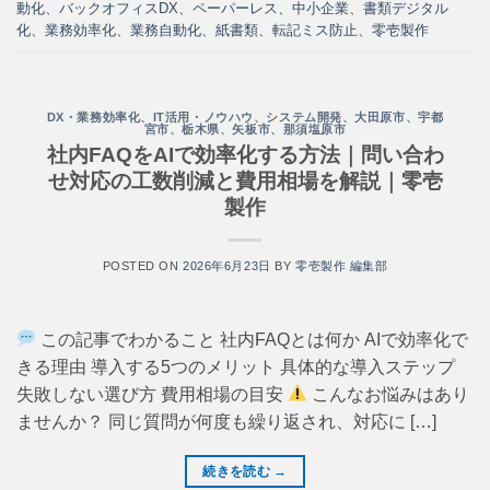
動化
、
バックオフィスDX
、
ペーパーレス
、
中小企業
、
書類デジタル
化
、
業務効率化
、
業務自動化
、
紙書類
、
転記ミス防止
、
零壱製作
DX・業務効率化
、
IT活用・ノウハウ
、
システム開発
、
大田原市
、
宇都
宮市
、
栃木県
、
矢板市
、
那須塩原市
社内FAQをAIで効率化する方法｜問い合わ
せ対応の工数削減と費用相場を解説｜零壱
製作
POSTED ON
2026年6月23日
BY
零壱製作 編集部
この記事でわかること 社内FAQとは何か AIで効率化で
きる理由 導入する5つのメリット 具体的な導入ステップ
失敗しない選び方 費用相場の目安
こんなお悩みはあり
ませんか？ 同じ質問が何度も繰り返され、対応に […]
続きを読む
→