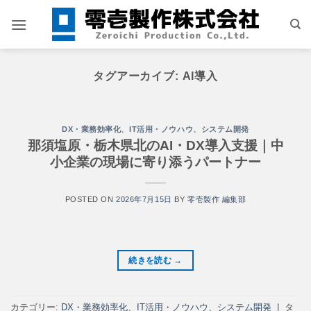
Skip
to
content
タグアーカイブ:
AI導入
DX・業務効率化
、
IT活用・ノウハウ
、
システム開発
那須塩原・栃木県北のAI・DX導入支援｜中
小企業の現場に寄り添うパートナー
POSTED ON
2026年7月15日
BY
零壱製作 編集部
続きを読む
→
カテゴリー:
DX・業務効率化
、
IT活用・ノウハウ
、
システム開発
|
タ