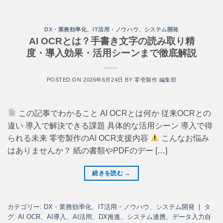
DX・業務効率化
、
IT活用・ノウハウ
、
システム開発
AI OCRとは？手書き文字の読み取り精
度・導入効果・活用シーンまで徹底解説
POSTED ON
2026年6月24日
BY
零壱製作 編集部
この記事でわかること AI OCRとは何か 従来OCRとの
違い 導入で解決できる課題 具体的な活用シーン 導入で得
られる未来 零壱製作のAI OCR支援内容
こんなお悩み
はありませんか？ 紙の書類やPDFのデー […]
続きを読む
→
カテゴリー:
DX・業務効率化
、
IT活用・ノウハウ
、
システム開発
|
タ
グ:
AI OCR
、
AI導入
、
AI活用
、
DX推進
、
システム連携
、
データ入力自