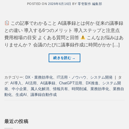
POSTED ON
2026年6月16日
BY
零壱製作 編集部
この記事でわかること AI議事録とは何か 従来の議事録
との違い 導入する6つのメリット 導入ステップと注意点
費用相場の目安 よくある質問と回答
こんなお悩みはあ
りませんか？ 会議のたびに議事録作成に時間がかか […]
続きを読む
→
カテゴリー:
DX・業務効率化
、
IT活用・ノウハウ
、
システム開発
|
タ
グ:
AI導入
、
AI活用
、
AI議事録
、
ChatGPT活用
、
DX推進
、
システム開
発
、
中小企業
、
属人化解消
、
情報共有
、
時間削減
、
業務効率化
、
業務自
動化
、
生成AI
、
議事録自動作成
最近の投稿