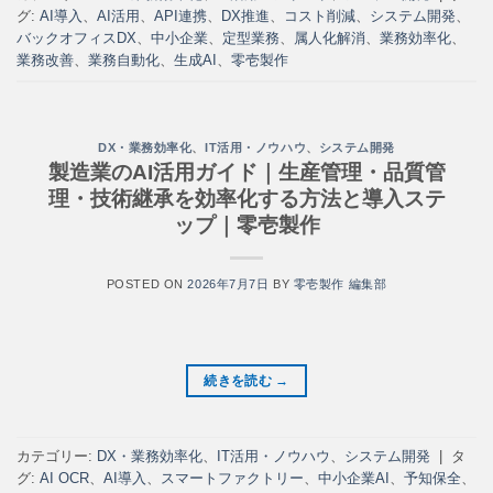
グ:
AI導入
、
AI活用
、
API連携
、
DX推進
、
コスト削減
、
システム開発
、
バックオフィスDX
、
中小企業
、
定型業務
、
属人化解消
、
業務効率化
、
業務改善
、
業務自動化
、
生成AI
、
零壱製作
DX・業務効率化
、
IT活用・ノウハウ
、
システム開発
製造業のAI活用ガイド｜生産管理・品質管
理・技術継承を効率化する方法と導入ステ
ップ｜零壱製作
POSTED ON
2026年7月7日
BY
零壱製作 編集部
続きを読む
→
カテゴリー:
DX・業務効率化
、
IT活用・ノウハウ
、
システム開発
|
タ
グ:
AI OCR
、
AI導入
、
スマートファクトリー
、
中小企業AI
、
予知保全
、