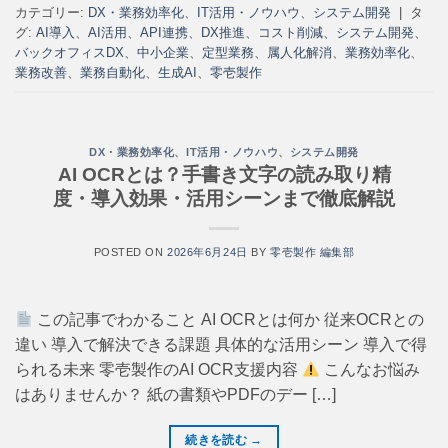
カテゴリー:
DX・業務効率化
、
IT活用・ノウハウ
、
システム開発
|
タ
グ:
AI導入
、
AI活用
、
API連携
、
DX推進
、
コスト削減
、
システム開発
、
バックオフィスDX
、
中小企業
、
定型業務
、
属人化解消
、
業務効率化
、
業務改善
、
業務自動化
、
生成AI
、
零壱製作
DX・業務効率化
、
IT活用・ノウハウ
、
システム開発
AI OCRとは？手書き文字の読み取り精
度・導入効果・活用シーンまで徹底解説
POSTED ON
2026年6月24日
BY
零壱製作 編集部
この記事でわかること AI OCRとは何か 従来OCRとの
違い 導入で解決できる課題 具体的な活用シーン 導入で得
られる未来 零壱製作のAI OCR支援内容
こんなお悩み
はありませんか？ 紙の書類やPDFのデー […]
続きを読む
→