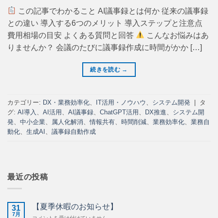
この記事でわかること AI議事録とは何か 従来の議事録
との違い 導入する6つのメリット 導入ステップと注意点
費用相場の目安 よくある質問と回答
こんなお悩みはあ
りませんか？ 会議のたびに議事録作成に時間がかか […]
続きを読む
→
カテゴリー:
DX・業務効率化
、
IT活用・ノウハウ
、
システム開発
|
タ
グ:
AI導入
、
AI活用
、
AI議事録
、
ChatGPT活用
、
DX推進
、
システム開
発
、
中小企業
、
属人化解消
、
情報共有
、
時間削減
、
業務効率化
、
業務自
動化
、
生成AI
、
議事録自動作成
最近の投稿
【夏季休暇のお知らせ】
31
7月
【夏