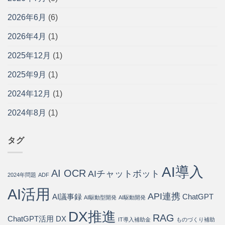
発
小
理
導
と
企
を
2026年6月
(6)
入
の
業
効
ガ
違
の
率
イ
い・
2026年4月
(1)
現
化
ド
メ
場
す
｜
リ
に
2025年12月
(1)
る
問
ッ
寄
方
い
ト・
り
法
2025年9月
(1)
合
導
添
と
わ
入
う
導
2024年12月
(1)
せ
手
パ
入
の
順
ー
ス
75%
2024年8月
(1)
を
ト
テ
を
開
ナ
ッ
自
発
ー
プ
動
会
は
タグ
は
化・
社
運
が
用
徹
AI導入
コ
AI OCR
底
AIチャットボット
2024年問題
ADF
ス
解
ト
説
AI活用
API連携
80%
AI議事録
ChatGPT
は
AI駆動型開発
AI駆動開発
削
DX推進
減
RAG
ChatGPT活用
DX
IT導入補助金
ものづくり補助
を