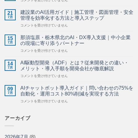
コメントを受け付けていません
季
休
建設業のAI活用ガイド｜施工管理・図面管理・安全
21
暇
7月
管理を効率化する方法と導入ステップ
の
建
コメントを受け付けていません
お
設
知
業
ら
那須塩原・栃木県北のAI・DX導入支援｜中小企業
15
の
せ】
7月
の現場に寄り添うパートナー
AI
は
那
コメントを受け付けていません
活
須
用
塩
ガ
AI駆動型開発（ADF）とは？従来開発との違い・
14
原・
イ
7月
メリット・導入手順を開発会社が徹底解説
栃
ド
AI
コメントを受け付けていません
木
｜
駆
県
施
動
北
AIチャットボット導入ガイド｜問い合わせの75%を
工
09
型
の
7月
管
自動化・運用コスト80%削減を実現する方法
開
AI・
理・
AI
コメントを受け付けていません
発
DX
図
チ
（ADF）
導
面
ャ
と
入
管
ッ
アーカイブ
は？
支
理・
ト
従
援
安
ボ
来
｜
全
ッ
開
中
管
2026年7月
(8)
ト