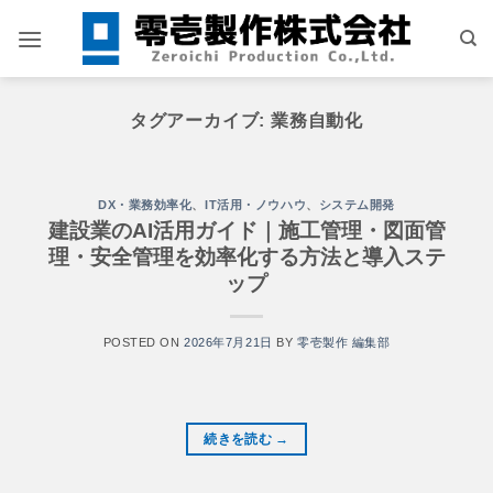
Skip
to
content
タグアーカイブ:
業務自動化
DX・業務効率化
、
IT活用・ノウハウ
、
システム開発
建設業のAI活用ガイド｜施工管理・図面管
理・安全管理を効率化する方法と導入ステ
ップ
POSTED ON
2026年7月21日
BY
零壱製作 編集部
続きを読む
→