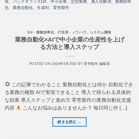
発
、
バックオフィスDX
、
中小企業
、
定型業務
、
属人化解消
、
業務効率
化
、
業務自動化
、
生成AI
、
零壱製作
DX・業務効率化
、
IT活用・ノウハウ
、
システム開発
業務自動化×AIで中小企業の生産性を上げ
る方法と導入ステップ
POSTED ON
2026年6月25日
BY
零壱製作 編集部
この記事でわかること 業務自動化とは何か 自動化でき
る業務の種類 AIで実現できること 導入で得られる具体的
な効果 導入ステップと進め方 零壱製作の業務自動化支援
内容
こんなお悩みはありませんか？ 毎日同じ作 […]
続きを読む
→