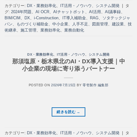
カテゴリー:
DX・業務効率化
、
IT活用・ノウハウ
、
システム開発
|
タ
グ:
2024年問題
、
AI OCR
、
AIチャットボット
、
AI活用
、
AI議事録
、
BIM/CIM
、
DX
、
i-Construction
、
IT導入補助金
、
RAG
、
ソタテックジャ
パン
、
ものづくり補助金
、
中小企業
、
人手不足
、
図面管理
、
建設業
、
技
術継承
、
施工管理
、
業務効率化
、
業務自動化
DX・業務効率化
、
IT活用・ノウハウ
、
システム開発
那須塩原・栃木県北のAI・DX導入支援｜中
小企業の現場に寄り添うパートナー
POSTED ON
2026年7月15日
BY
零壱製作 編集部
続きを読む
→
カテゴリー:
DX・業務効率化
、
IT活用・ノウハウ
、
システム開発
|
タ