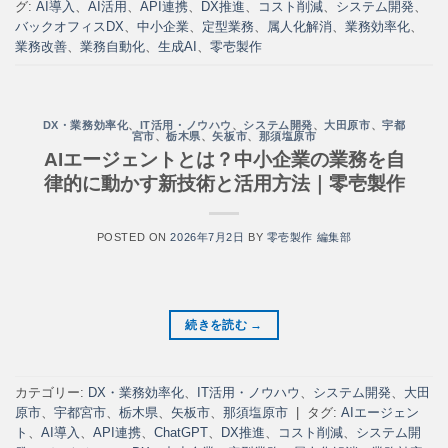
グ:
AI導入
、
AI活用
、
API連携
、
DX推進
、
コスト削減
、
システム開発
、
バックオフィスDX
、
中小企業
、
定型業務
、
属人化解消
、
業務効率化
、
業務改善
、
業務自動化
、
生成AI
、
零壱製作
DX・業務効率化
、
IT活用・ノウハウ
、
システム開発
、
大田原市
、
宇都
宮市
、
栃木県
、
矢板市
、
那須塩原市
AIエージェントとは？中小企業の業務を自
律的に動かす新技術と活用方法｜零壱製作
POSTED ON
2026年7月2日
BY
零壱製作 編集部
続きを読む
→
カテゴリー:
DX・業務効率化
、
IT活用・ノウハウ
、
システム開発
、
大田
原市
、
宇都宮市
、
栃木県
、
矢板市
、
那須塩原市
|
タグ:
AIエージェン
ト
、
AI導入
、
API連携
、
ChatGPT
、
DX推進
、
コスト削減
、
システム開