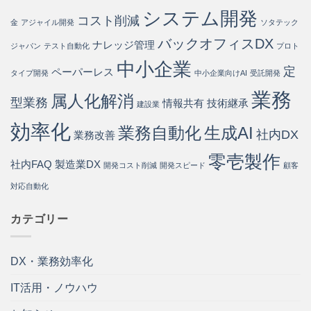
実
システム開発
現
コスト削減
金
アジャイル開発
ソタテック
す
バックオフィスDX
る
ナレッジ管理
ジャパン
テスト自動化
プロト
方
中小企業
法
定
ペーパーレス
タイプ開発
中小企業向けAI
受託開発
は
業務
属人化解消
型業務
情報共有
技術継承
建設業
効率化
業務自動化
生成AI
社内DX
業務改善
零壱製作
社内FAQ
製造業DX
開発コスト削減
開発スピード
顧客
対応自動化
カテゴリー
DX・業務効率化
IT活用・ノウハウ