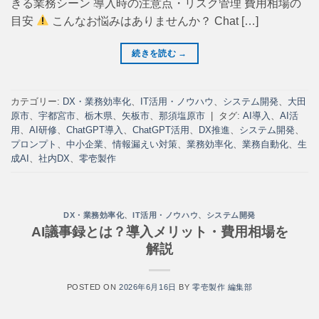
きる業務シーン 導入時の注意点・リスク管理 費用相場の
目安
こんなお悩みはありませんか？ Chat […]
続きを読む
→
カテゴリー:
DX・業務効率化
、
IT活用・ノウハウ
、
システム開発
、
大田
原市
、
宇都宮市
、
栃木県
、
矢板市
、
那須塩原市
|
タグ:
AI導入
、
AI活
用
、
AI研修
、
ChatGPT導入
、
ChatGPT活用
、
DX推進
、
システム開発
、
プロンプト
、
中小企業
、
情報漏えい対策
、
業務効率化
、
業務自動化
、
生
成AI
、
社内DX
、
零壱製作
DX・業務効率化
、
IT活用・ノウハウ
、
システム開発
AI議事録とは？導入メリット・費用相場を
解説
POSTED ON
2026年6月16日
BY
零壱製作 編集部