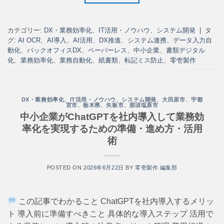
カテゴリー:
DX・業務効率化
、
IT活用・ノウハウ
、
システム開発
|
タ
グ:
AI OCR
、
AI導入
、
AI活用
、
DX推進
、
システム連携
、
データ入力自
動化
、
バックオフィスDX
、
ペーパーレス
、
中小企業
、
書類デジタル
化
、
業務効率化
、
業務自動化
、
紙書類
、
転記ミス防止
、
零壱製作
DX・業務効率化
、
IT活用・ノウハウ
、
システム開発
、
大田原市
、
宇都
宮市
、
栃木県
、
矢板市
、
那須塩原市
中小企業がChatGPTを社内導入して業務効
率化を実現するための準備・進め方・活用
術
POSTED ON
2026年6月22日
BY
零壱製作 編集部
この記事でわかること ChatGPTを社内導入するメリッ
ト 導入前に準備すべきこと 具体的な導入ステップ 活用で